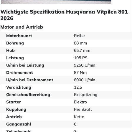
Wichtigste Spezifikation Husqvarna Vitpilen 801
2026
Motor und Antrieb
Motorbauart
Reihe
Bohrung
88 mm
Hub
65.7 mm
Leistung
105 PS
U/min bei Leistung
9250 U/min
Drehmoment
87 Nm
U/min bei Drehmoment
8000 U/min
Verdichtung
12.5
Gemischaufbereitung
Einspritzung
Starter
Elektro
Kupplung
Fliehkraft
Antrieb
Kette
Ganganzahl
6
Zylinderzahl
2