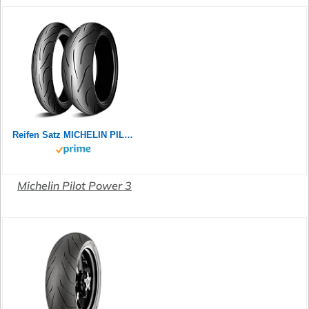
Reifen Satz MICHELIN PILOT POWER 2CT 180/55 ZR17 73W + 120/70 ZR17 58W Motorradreifen Set
Michelin Pilot Power 3