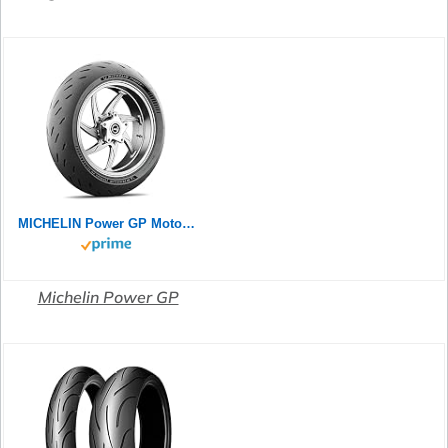
MICHELIN Power GP Motorradreifen 120/70ZR17 (58W) Vorderrad
Michelin Power GP