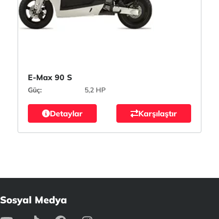
E-Max 90 S
Güç:
5,2 HP
Detaylar
Karşılaştır
Sosyal Medya