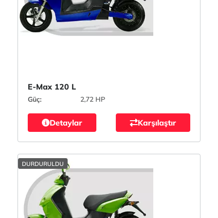
E-Max 120 L
Güç:
2,72 HP
Detaylar
Karşılaştır
DURDURULDU