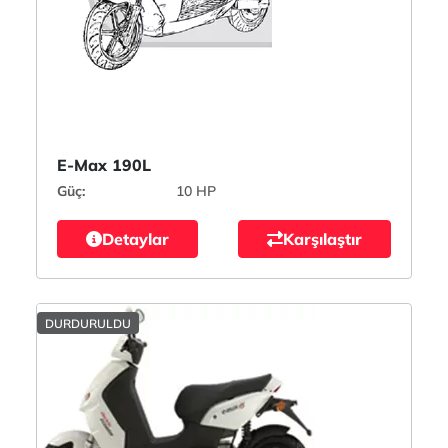
E-Max 190L
Güç:
10 HP
Detaylar
Karşılaştır
DURDURULDU