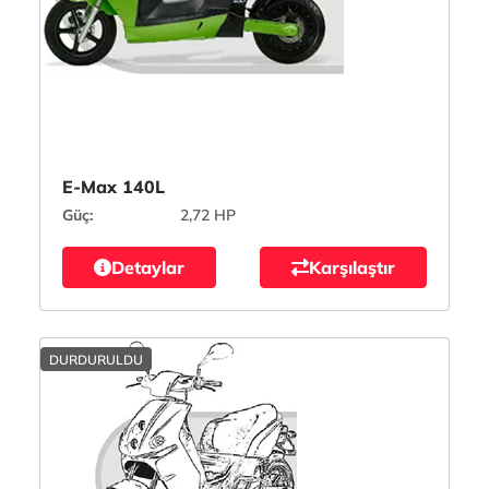
E-Max 140L
Güç:
2,72 HP
Detaylar
Karşılaştır
DURDURULDU