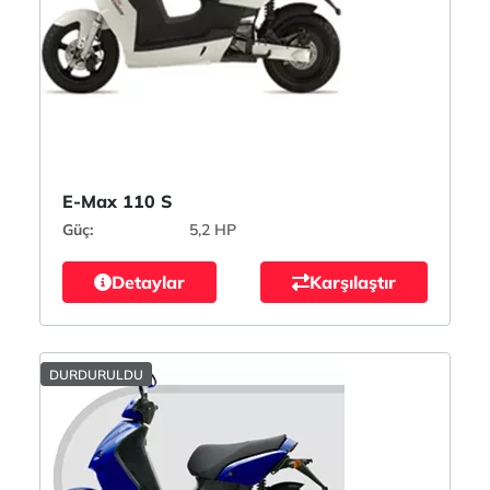
E-Max 110 S
Güç:
5,2 HP
Detaylar
Karşılaştır
DURDURULDU