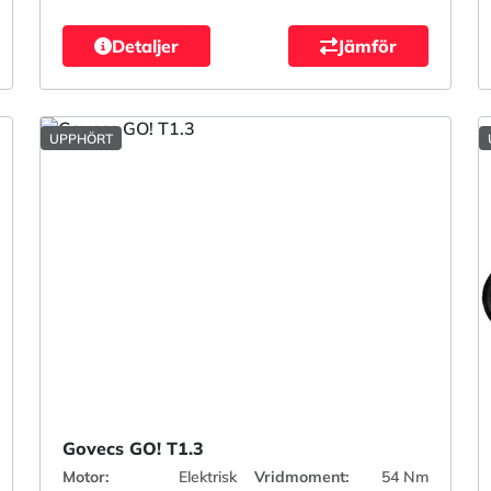
Detaljer
Jämför
UPPHÖRT
Govecs GO! T1.3
Motor:
Elektrisk
Vridmoment:
54 Nm