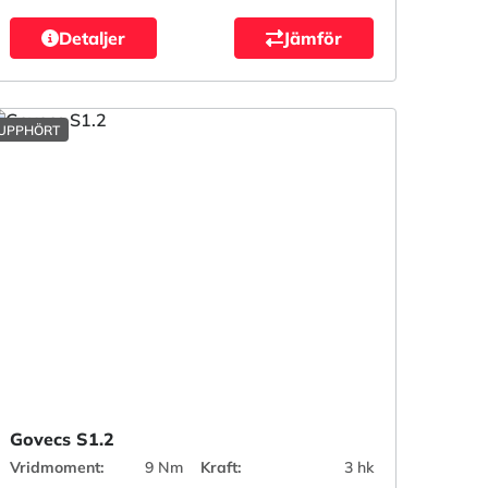
Detaljer
Jämför
UPPHÖRT
Govecs S1.2
Vridmoment:
9 Nm
Kraft:
3 hk