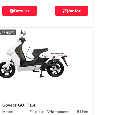
Detaljer
Jämför
UPPHÖRT
Govecs GO! T1.4
Motor:
Elektrisk
Vridmoment:
54 Nm