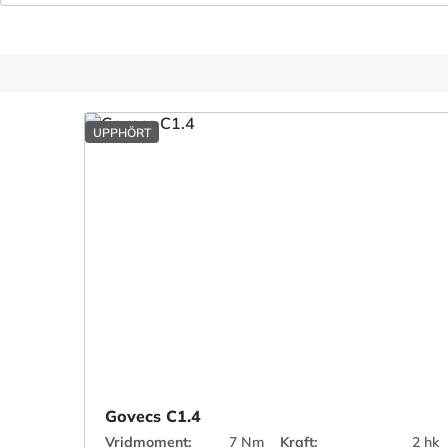
UPPHÖRT
Govecs C1.4
Vridmoment:
7 Nm
Kraft:
2 hk