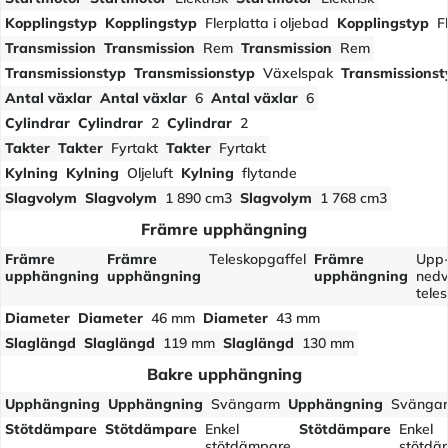
Kopplingstyp
Kopplingstyp
Flerplatta i oljebad
Kopplingstyp
F
Transmission
Transmission
Rem
Transmission
Rem
Transmissionstyp
Transmissionstyp
Växelspak
Transmissionst
Antal växlar
Antal växlar
6
Antal växlar
6
Cylindrar
Cylindrar
2
Cylindrar
2
Takter
Takter
Fyrtakt
Takter
Fyrtakt
Kylning
Kylning
Oljeluft
Kylning
flytande
Slagvolym
Slagvolym
1 890 cm3
Slagvolym
1 768 cm3
Främre upphängning
Främre
Främre
Teleskopgaffel
Främre
Upp-
upphängning
upphängning
upphängning
ned
tele
Diameter
Diameter
46 mm
Diameter
43 mm
Slaglängd
Slaglängd
119 mm
Slaglängd
130 mm
Bakre upphängning
Upphängning
Upphängning
Svängarm
Upphängning
Svänga
Stötdämpare
Stötdämpare
Enkel
Stötdämpare
Enkel
stötdämpare
stötdä