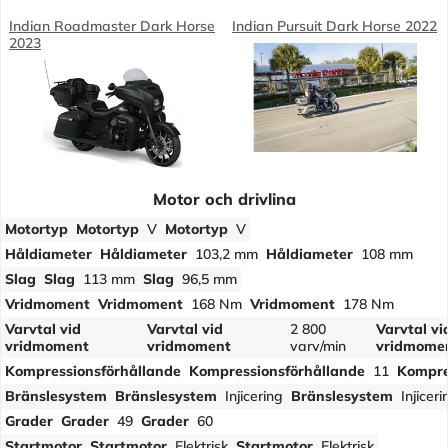
Indian Roadmaster Dark Horse
Indian Pursuit Dark Horse 2022
2023
Motor och drivlina
Motortyp
Motortyp
V
Motortyp
V
Håldiameter
Håldiameter
103,2 mm
Håldiameter
108 mm
Slag
Slag
113 mm
Slag
96,5 mm
Vridmoment
Vridmoment
168 Nm
Vridmoment
178 Nm
Varvtal vid
Varvtal vid
2 800
Varvtal vi
vridmoment
vridmoment
varv/min
vridmome
Kompressionsförhållande
Kompressionsförhållande
11
Kompre
Bränslesystem
Bränslesystem
Injicering
Bränslesystem
Injiceri
Grader
Grader
49
Grader
60
Startmotor
Startmotor
Elektrisk
Startmotor
Elektrisk