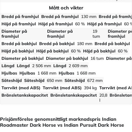
Mått och vikter
Bredd på framhjul
Bredd på framhjul
130 mm
Bredd på framhj
Höjd på framhjul
Höjd på framhjul
60 %
Höjd på framhjul
60 
Diameter på
Diameter på
19
Diameter p
framhjul
framhjul
tum
framhjul
Bredd på bakhjul
Bredd på bakhjul
180 mm
Bredd på bakhjul
Höjd på bakhjul
Höjd på bakhjul
60 %
Höjd på bakhjul
60 %
Diameter på bakhjul
Diameter på bakhjul
16 tum
Diameter på
Längd
Längd
2 506 mm
Längd
2 609 mm
Hjulbas
Hjulbas
1 668 mm
Hjulbas
1 668 mm
Säteshöjd
Säteshöjd
650 mm
Säteshöjd
672 mm
Torrvikt (med ABS)
Torrvikt (med ABS)
394 kg
Torrvikt (med A
Bränsletankskapacitet
Bränsletankskapacitet
20,8
Bränsletan
l
Prisjämförelse genomsnittligt marknadspris Indian
Roadmaster Dark Horse vs Indian Pursuit Dark Horse