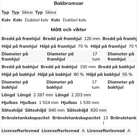
Bakbromsar
Typ
Typ
Skiva
Typ
Skiva
Kolv
Kolv
Dubbel kolv
Kolv
Dubbel kolv
Mått och vikter
Bredd på framhjul
Bredd på framhjul
120 mm
Bredd på framhj
Höjd på framhjul
Höjd på framhjul
70 %
Höjd på framhjul
70 
Diameter på
Diameter på
17
Diameter på
framhjul
framhjul
tum
framhjul
Bredd på bakhjul
Bredd på bakhjul
150 mm
Bredd på bakhjul
Höjd på bakhjul
Höjd på bakhjul
80 %
Höjd på bakhjul
55 %
Diameter på
Diameter på
17
Diameter på
bakhjul
bakhjul
tum
bakhjul
Längd
Längd
2 287 mm
Längd
2 203 mm
Hjulbas
Hjulbas
1 524 mm
Hjulbas
1 530 mm
Säteshöjd
Säteshöjd
840 mm
Säteshöjd
820 mm
Bränsletankskapacitet
Bränsletankskapacitet
13
Bränsletank
l
Licensefterlevnad
Licensefterlevnad
A
Licensefterlevnad
A