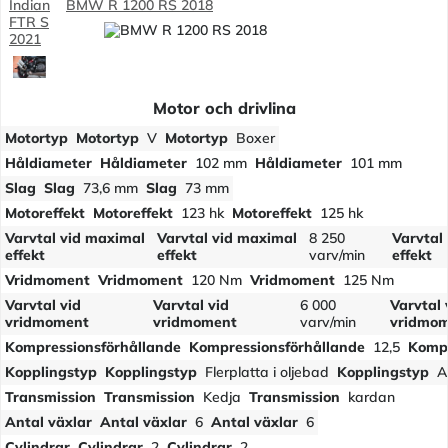
Indian
BMW R 1200 RS 2018
FTR S
2021
Motor och drivlina
Motortyp
Motortyp
V
Motortyp
Boxer
Håldiameter
Håldiameter
102 mm
Håldiameter
101 mm
Slag
Slag
73,6 mm
Slag
73 mm
Motoreffekt
Motoreffekt
123 hk
Motoreffekt
125 hk
Varvtal vid maximal
Varvtal vid maximal
8 250
Varvtal
effekt
effekt
varv/min
effekt
Vridmoment
Vridmoment
120 Nm
Vridmoment
125 Nm
Varvtal vid
Varvtal vid
6 000
Varvtal 
vridmoment
vridmoment
varv/min
vridmo
Kompressionsförhållande
Kompressionsförhållande
12,5
Kompr
Kopplingstyp
Kopplingstyp
Flerplatta i oljebad
Kopplingstyp
A
Transmission
Transmission
Kedja
Transmission
kardan
Antal växlar
Antal växlar
6
Antal växlar
6
Cylindrar
Cylindrar
2
Cylindrar
2