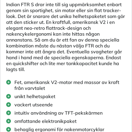
Indian FTR S drar inte till sig uppmärksamhet enbart
genom sin sportighet, sin motor eller sin flat tracker-
look. Det är snarare det unika helhetspaketet som gör
att den sticker ut. En kraftfull, amerikansk V2 i en
elegant neo-retro flattrack-design och
nakencykelergonomi kan inte hittas någon
annanstans. Så om du är ett fan av denna speciella
kombination måste du nästan välja FTR och du
kommer inte att ångra det. Eventuella svagheter går
hand i hand med de speciella egenskaperna. Endast
en quickshifter och lite mer tankkapacitet kunde ha
lagts till.
Fet, amerikansk V2-motor med massor av kraft
från varvtalet
unikt helhetspaket
vackert utseende
intuitiv användning av TFT-pekskärmen
omfattande elektronikpaket
behaglig ergonomi för nakenmotorcyklar