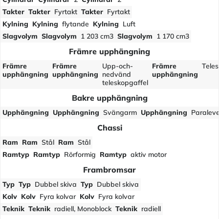
Takter
Takter
Fyrtakt
Takter
Fyrtakt
Kylning
Kylning
flytande
Kylning
Luft
Slagvolym
Slagvolym
1 203 cm3
Slagvolym
1 170 cm3
Främre upphängning
Främre
Främre
Upp-och-
Främre
Teles
upphängning
upphängning
nedvänd
upphängning
teleskopgaffel
Bakre upphängning
Upphängning
Upphängning
Svängarm
Upphängning
Paraleve
Chassi
Ram
Ram
Stål
Ram
Stål
Ramtyp
Ramtyp
Rörformig
Ramtyp
aktiv motor
Frambromsar
Typ
Typ
Dubbel skiva
Typ
Dubbel skiva
Kolv
Kolv
Fyra kolvar
Kolv
Fyra kolvar
Teknik
Teknik
radiell, Monoblock
Teknik
radiell