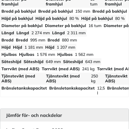
framhjul
framhjul
tum
framhjul
Bredd på bakhjul
Bredd på bakhjul
150 mm
Bredd på bakhjul
Höjd på bakhjul
Höjd på bakhjul
80 %
Höjd på bakhjul
80 %
Diameter på bakhjul
Diameter på bakhjul
16 tum
Diameter på
Längd
Längd
2 274 mm
Längd
2 311 mm
Bredd
Bredd
995 mm
Bredd
880 mm
Höjd
Höjd
1 181 mm
Höjd
1 207 mm
Hjulbas
Hjulbas
1 576 mm
Hjulbas
1 562 mm
Säteshöjd
Säteshöjd
649 mm
Säteshöjd
643 mm
Torrvikt (med ABS)
Torrvikt (med ABS)
241 kg
Torrvikt (med A
Tjänstevikt (med
Tjänstevikt (med
250
Tjänstevikt
ABS)
ABS)
kg
ABS)
Bränsletankskapacitet
Bränsletankskapacitet
12,5
Bränsletan
l
Jämför för- och nackdelar