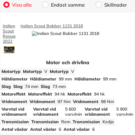
Visa alla
Endast samma
Skillnader
Indian
Indian Scout Bobber 1131 2018
Scout
Rogue
2022
Motor och drivlina
Motortyp
Motortyp
V
Motortyp
V
Håldiameter
Håldiameter
99 mm
Håldiameter
99 mm
Slag
Slag
74 mm
Slag
73 mm
Motoreffekt
Motoreffekt
94 hk
Motoreffekt
94 hk
Vridmoment
Vridmoment
97 Nm
Vridmoment
98 Nm
Varvtal vid
Varvtal vid
5 600
Varvtal vid
5 900
vridmoment
vridmoment
varv/min
vridmoment
varv/min
Transmission
Transmission
Rem
Transmission
Kedja
Antal växlar
Antal växlar
6
Antal växlar
6