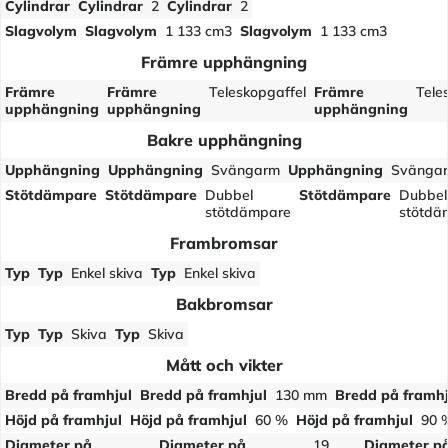
Cylindrar
Cylindrar
2
Cylindrar
2
Slagvolym
Slagvolym
1 133 cm3
Slagvolym
1 133 cm3
Främre upphängning
Främre
Främre
Teleskopgaffel
Främre
Tele
upphängning
upphängning
upphängning
Bakre upphängning
Upphängning
Upphängning
Svängarm
Upphängning
Svänga
Stötdämpare
Stötdämpare
Dubbel
Stötdämpare
Dubbel
stötdämpare
stötdä
Frambromsar
Typ
Typ
Enkel skiva
Typ
Enkel skiva
Bakbromsar
Typ
Typ
Skiva
Typ
Skiva
Mått och vikter
Bredd på framhjul
Bredd på framhjul
130 mm
Bredd på framhj
Höjd på framhjul
Höjd på framhjul
60 %
Höjd på framhjul
90 
Diameter på
Diameter på
19
Diameter p