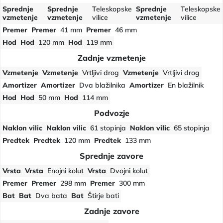
Sprednje
Sprednje
Teleskopske
Sprednje
Teleskopske
vzmetenje
vzmetenje
vilice
vzmetenje
vilice
Premer
Premer
41 mm
Premer
46 mm
Hod
Hod
120 mm
Hod
119 mm
Zadnje vzmetenje
Vzmetenje
Vzmetenje
Vrtljivi drog
Vzmetenje
Vrtljivi drog
Amortizer
Amortizer
Dva blažilnika
Amortizer
En blažilnik
Hod
Hod
50 mm
Hod
114 mm
Podvozje
Naklon vilic
Naklon vilic
61 stopinja
Naklon vilic
65 stopinja
Predtek
Predtek
120 mm
Predtek
133 mm
Sprednje zavore
Vrsta
Vrsta
Enojni kolut
Vrsta
Dvojni kolut
Premer
Premer
298 mm
Premer
300 mm
Bat
Bat
Dva bata
Bat
Štirje bati
Zadnje zavore