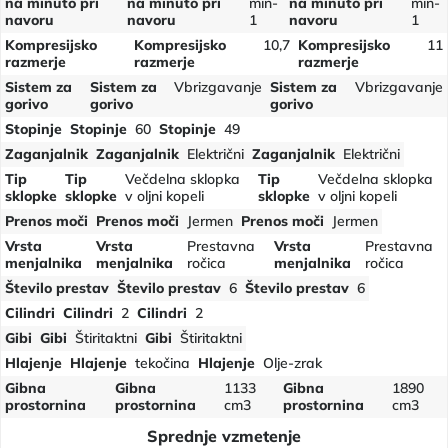
na minuto pri
na minuto pri
min-
na minuto pri
min-
navoru
navoru
1
navoru
1
Kompresijsko
Kompresijsko
10,7
Kompresijsko
11
razmerje
razmerje
razmerje
Sistem za
Sistem za
Vbrizgavanje
Sistem za
Vbrizgavanje
gorivo
gorivo
gorivo
Stopinje
Stopinje
60
Stopinje
49
Zaganjalnik
Zaganjalnik
Električni
Zaganjalnik
Električni
Tip
Tip
Večdelna sklopka
Tip
Večdelna sklopka
sklopke
sklopke
v oljni kopeli
sklopke
v oljni kopeli
Prenos moči
Prenos moči
Jermen
Prenos moči
Jermen
Vrsta
Vrsta
Prestavna
Vrsta
Prestavna
menjalnika
menjalnika
ročica
menjalnika
ročica
Število prestav
Število prestav
6
Število prestav
6
Cilindri
Cilindri
2
Cilindri
2
Gibi
Gibi
Štiritaktni
Gibi
Štiritaktni
Hlajenje
Hlajenje
tekočina
Hlajenje
Olje-zrak
Gibna
Gibna
1133
Gibna
1890
prostornina
prostornina
cm3
prostornina
cm3
Sprednje vzmetenje