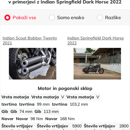
v primerjavi z Indian Springfield Dark Horse 2022
Pokaži vse
Samo enako
Razlike
Indian Scout Bobber Twenty
Indian Springfield Dark Horse
2021
2022
Motor in pogonski sklop
Vrsta motorja
Vrsta motorja
V
Vrsta motorja
V
Izvrtina
Izvrtina
99 mm
Izvrtina
103,2 mm
Gib
Gib
74 mm
Gib
113 mm
Navor
Navor
98 Nm
Navor
168 Nm
Število vrtljajev
Število vrtljajev
5900
Število vrtljajev
2800