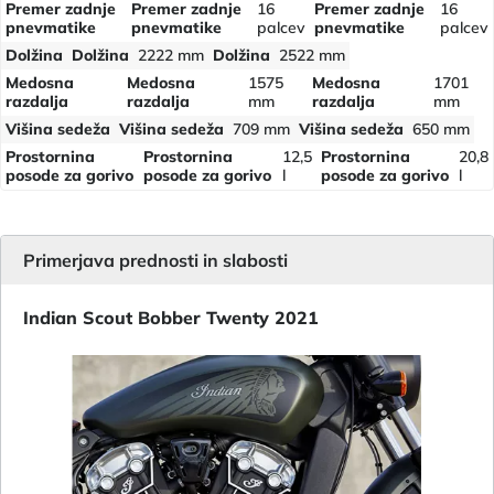
Premer zadnje
Premer zadnje
16
Premer zadnje
16
pnevmatike
pnevmatike
palcev
pnevmatike
palcev
Dolžina
Dolžina
2222 mm
Dolžina
2522 mm
Medosna
Medosna
1575
Medosna
1701
razdalja
razdalja
mm
razdalja
mm
Višina sedeža
Višina sedeža
709 mm
Višina sedeža
650 mm
Prostornina
Prostornina
12,5
Prostornina
20,8
posode za gorivo
posode za gorivo
l
posode za gorivo
l
Primerjava prednosti in slabosti
Indian Scout Bobber Twenty 2021