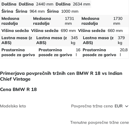
Dolžina
Dolžina
2440 mm
Dolžina
2634 mm
Širina
Širina
964 mm
Širina
1000 mm
Medosna
Medosna
1731
Medosna
1730
razdalja
razdalja
mm
razdalja
mm
Višina sedeža
Višina sedeža
690 mm
Višina sedeža
660 mm
Lastna masa (z
Lastna masa (z
345
Lastna masa (z
379
ABS)
ABS)
kg
ABS)
kg
Prostornina
Prostornina
16
Prostornina
20,8
posode za gorivo
posode za gorivo
l
posode za gorivo
l
Primerjava povprečnih tržnih cen BMW R 18 vs Indian
Chief Vintage
Cena BMW R 18
Modelsko leto
Povprečna tržna cena
Trenutne povprečne tržne cene