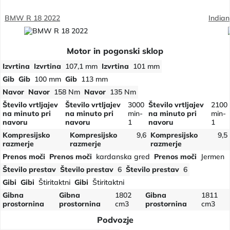
BMW R 18 2022
Indian
Motor in pogonski sklop
Izvrtina
Izvrtina
107,1 mm
Izvrtina
101 mm
Gib
Gib
100 mm
Gib
113 mm
Navor
Navor
158 Nm
Navor
135 Nm
Število vrtljajev
Število vrtljajev
3000
Število vrtljajev
2100
na minuto pri
na minuto pri
min-
na minuto pri
min-
navoru
navoru
1
navoru
1
Kompresijsko
Kompresijsko
9,6
Kompresijsko
9,5
razmerje
razmerje
razmerje
Prenos moči
Prenos moči
kardanska gred
Prenos moči
Jermen
Število prestav
Število prestav
6
Število prestav
6
Gibi
Gibi
Štiritaktni
Gibi
Štiritaktni
Gibna
Gibna
1802
Gibna
1811
prostornina
prostornina
cm3
prostornina
cm3
Podvozje