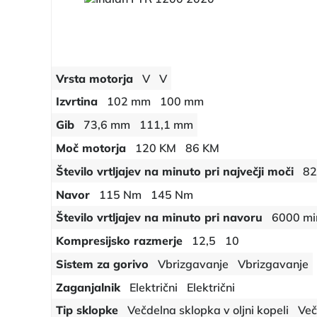
Vrsta motorja
V
V
Izvrtina
102 mm
100 mm
Gib
73,6 mm
111,1 mm
Moč motorja
120 KM
86 KM
Število vrtljajev na minuto pri največji moči
82
Navor
115 Nm
145 Nm
Število vrtljajev na minuto pri navoru
6000 mi
Kompresijsko razmerje
12,5
10
Sistem za gorivo
Vbrizgavanje
Vbrizgavanje
Zaganjalnik
Električni
Električni
Tip sklopke
Večdelna sklopka v oljni kopeli
Več