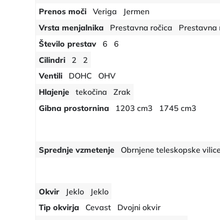
Prenos moči
Veriga
Jermen
Vrsta menjalnika
Prestavna ročica
Prestavna 
Število prestav
6
6
Cilindri
2
2
Ventili
DOHC
OHV
Hlajenje
tekočina
Zrak
Gibna prostornina
1203 cm3
1745 cm3
Sprednje vzmetenje
Obrnjene teleskopske vilic
Okvir
Jeklo
Jeklo
Tip okvirja
Cevast
Dvojni okvir