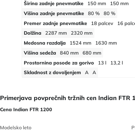
Širina zadnje pnevmatike
150 mm
150 mm
Višina zadnje pnevmatike
80 %
80 %
Premer zadnje pnevmatike
18 palcev
16 palc
Dolžina
2287 mm
2320 mm
Medosna razdalja
1524 mm
1630 mm
Višina sedeža
840 mm
680 mm
Prostornina posode za gorivo
13 l
13,2 l
Skladnost z dovoljenjem
A
A
Primerjava povprečnih tržnih cen Indian FTR 
Cena Indian FTR 1200
Modelsko leto
P