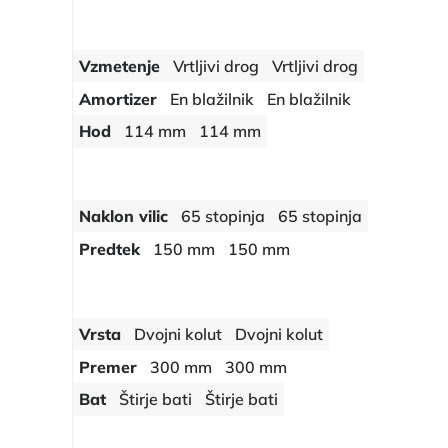
Vzmetenje
Vrtljivi drog
Vrtljivi drog
Amortizer
En blažilnik
En blažilnik
Hod
114 mm
114 mm
Naklon vilic
65 stopinja
65 stopinja
Predtek
150 mm
150 mm
Vrsta
Dvojni kolut
Dvojni kolut
Premer
300 mm
300 mm
Bat
Štirje bati
Štirje bati