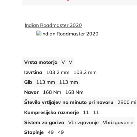
Indian Roadmaster 2020
Vrsta motorja
V
V
Izvrtina
103,2 mm
103,2 mm
Gib
113 mm
113 mm
Navor
168 Nm
168 Nm
Število vrtljajev na minuto pri navoru
2800 mi
Kompresijsko razmerje
11
11
Sistem za gorivo
Vbrizgavanje
Vbrizgavanje
Stopinje
49
49