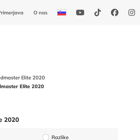
Primerjava
O nas
master Elite 2020
te 2020
Razlike