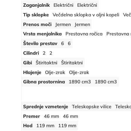
Zaganjalnik
Električni
Električni
Tip sklopke
Večdelna sklopka v oljni kopeli
Več
Prenos moči
Jermen
Jermen
Vrsta menjalnika
Prestavna ročica
Prestavna 
Število prestav
6
6
Cilindri
2
2
Gibi
Štiritaktni
Štiritaktni
Hlajenje
Olje-zrak
Olje-zrak
Gibna prostornina
1890 cm3
1890 cm3
Sprednje vzmetenje
Teleskopske vilice
Telesko
Premer
46 mm
46 mm
Hod
119 mm
119 mm