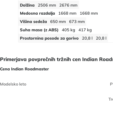
Dolžina
2506 mm
2676 mm
Medosna razdalja
1668 mm
1668 mm
Višina sedeža
650 mm
673 mm
Suha masa (z ABS)
405 kg
417 kg
Prostornina posode za gorivo
20,8 l
20,8 l
Primerjava povprečnih tržnih cen Indian Road
Cena Indian Roadmaster
Modelsko leto
P
Tr