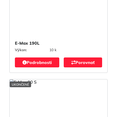
E-Max 190L
Výkon:
10 k
Podrobnosti
Porovnať
UKONČENÉ