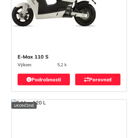
E-Max 110 S
Výkon:
5,2 k
Podrobnosti
Porovnať
UKONČENÉ