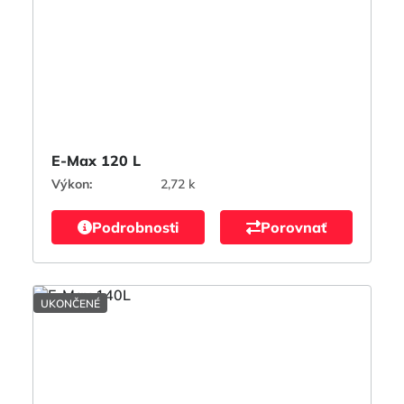
E-Max 120 L
Výkon:
2,72 k
Podrobnosti
Porovnať
UKONČENÉ