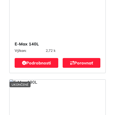
E-Max 140L
Výkon:
2,72 k
Podrobnosti
Porovnať
UKONČENÉ