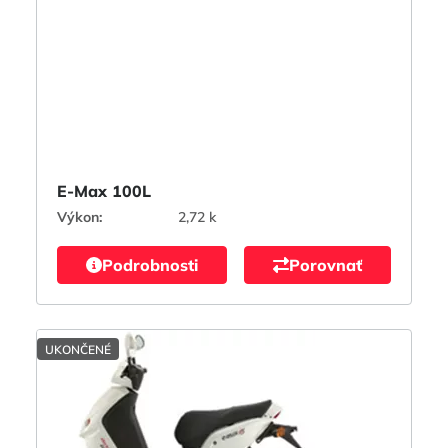
E-Max 100L
Výkon:
2,72 k
Podrobnosti
Porovnať
UKONČENÉ