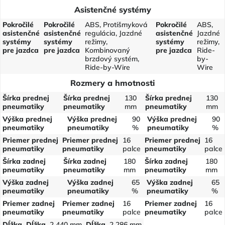
Asistenčné systémy
Pokročilé
Pokročilé
ABS, Protišmyková
Pokročilé
ABS,
asistenčné
asistenčné
regulácia, Jazdné
asistenčné
Jazdné
systémy
systémy
režimy,
systémy
režimy,
pre jazdca
pre jazdca
Kombinovaný
pre jazdca
Ride-
brzdový systém,
by-
Ride-by-Wire
Wire
Rozmery a hmotnosti
Šírka prednej
Šírka prednej
130
Šírka prednej
130
pneumatiky
pneumatiky
mm
pneumatiky
mm
Výška prednej
Výška prednej
90
Výška prednej
90
pneumatiky
pneumatiky
%
pneumatiky
%
Priemer prednej
Priemer prednej
16
Priemer prednej
16
pneumatiky
pneumatiky
palce
pneumatiky
palce
Šírka zadnej
Šírka zadnej
180
Šírka zadnej
180
pneumatiky
pneumatiky
mm
pneumatiky
mm
Výška zadnej
Výška zadnej
65
Výška zadnej
65
pneumatiky
pneumatiky
%
pneumatiky
%
Priemer zadnej
Priemer zadnej
16
Priemer zadnej
16
pneumatiky
pneumatiky
palce
pneumatiky
palce
Dĺžka
Dĺžka
2 440 mm
Dĺžka
2 286 mm