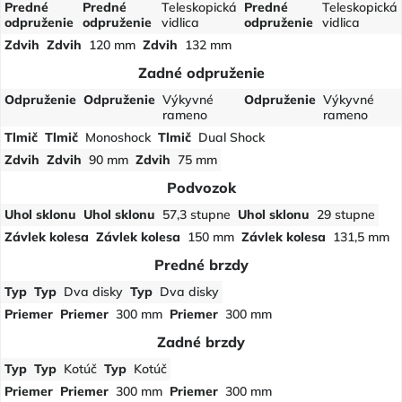
Predné
Predné
Teleskopická
Predné
Teleskopická
odpruženie
odpruženie
vidlica
odpruženie
vidlica
Zdvih
Zdvih
120 mm
Zdvih
132 mm
Zadné odpruženie
Odpruženie
Odpruženie
Výkyvné
Odpruženie
Výkyvné
rameno
rameno
Tlmič
Tlmič
Monoshock
Tlmič
Dual Shock
Zdvih
Zdvih
90 mm
Zdvih
75 mm
Podvozok
Uhol sklonu
Uhol sklonu
57,3 stupne
Uhol sklonu
29 stupne
Závlek kolesa
Závlek kolesa
150 mm
Závlek kolesa
131,5 mm
Predné brzdy
Typ
Typ
Dva disky
Typ
Dva disky
Priemer
Priemer
300 mm
Priemer
300 mm
Zadné brzdy
Typ
Typ
Kotúč
Typ
Kotúč
Priemer
Priemer
300 mm
Priemer
300 mm