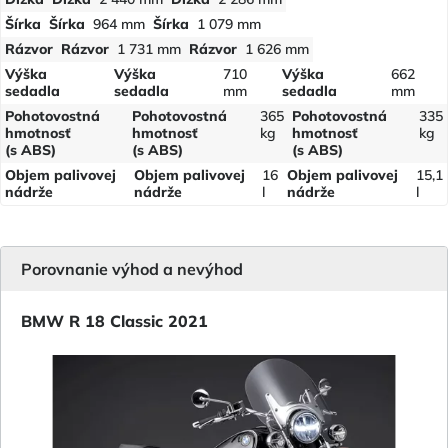
Šírka
Šírka
964 mm
Šírka
1 079 mm
Rázvor
Rázvor
1 731 mm
Rázvor
1 626 mm
Výška
Výška
710
Výška
662
sedadla
sedadla
mm
sedadla
mm
Pohotovostná
Pohotovostná
365
Pohotovostná
335
hmotnosť
hmotnosť
kg
hmotnosť
kg
(s ABS)
(s ABS)
(s ABS)
Objem palivovej
Objem palivovej
16
Objem palivovej
15,1
nádrže
nádrže
l
nádrže
l
Porovnanie výhod a nevýhod
BMW R 18 Classic 2021