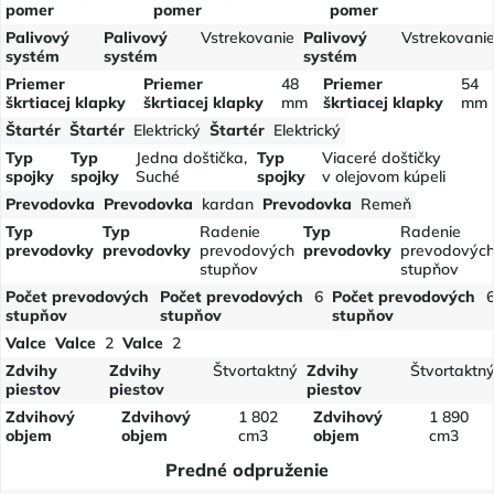
pomer
pomer
pomer
Palivový
Palivový
Vstrekovanie
Palivový
Vstrekovani
systém
systém
systém
Priemer
Priemer
48
Priemer
54
škrtiacej klapky
škrtiacej klapky
mm
škrtiacej klapky
mm
Štartér
Štartér
Elektrický
Štartér
Elektrický
Typ
Typ
Jedna doštička,
Typ
Viaceré doštičky
spojky
spojky
Suché
spojky
v olejovom kúpeli
Prevodovka
Prevodovka
kardan
Prevodovka
Remeň
Typ
Typ
Radenie
Typ
Radenie
prevodovky
prevodovky
prevodových
prevodovky
prevodovýc
stupňov
stupňov
Počet prevodových
Počet prevodových
6
Počet prevodových
stupňov
stupňov
stupňov
Valce
Valce
2
Valce
2
Zdvihy
Zdvihy
Štvortaktný
Zdvihy
Štvortaktn
piestov
piestov
piestov
Zdvihový
Zdvihový
1 802
Zdvihový
1 890
objem
objem
cm3
objem
cm3
Predné odpruženie