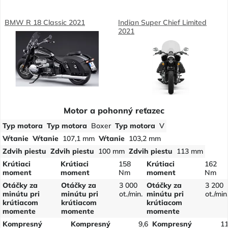
BMW R 18 Classic 2021
Indian Super Chief Limited
2021
Motor a pohonný reťazec
Typ motora
Typ motora
Boxer
Typ motora
V
Vŕtanie
Vŕtanie
107,1 mm
Vŕtanie
103,2 mm
Zdvih piestu
Zdvih piestu
100 mm
Zdvih piestu
113 mm
Krútiaci
Krútiaci
158
Krútiaci
162
moment
moment
Nm
moment
Nm
Otáčky za
Otáčky za
3 000
Otáčky za
3 200
minútu pri
minútu pri
ot./min.
minútu pri
ot./min
krútiacom
krútiacom
krútiacom
momente
momente
momente
Kompresný
Kompresný
9,6
Kompresný
1