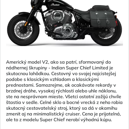
Americký model V2, ako sa patrí, sformovaný do
nádhernej škrupiny - Indian Super Chief Limited je
skutocnou lahôdkou. Cestovný vo svojej najcistejšej
podobe s klasickým vzhladom a klasickými
prednostami. Samozrejme, ak ocakávate rekordy v
brzdnej dráhe, vysokej rýchlosti alebo uhle náklonu,
ste na nesprávnom mieste. Všetci ostatní zažijú chvíle
štastia v sedle. Celné sklo a bocné vrecká z neho robia
skutocný cestovatelský stroj, ktorý sa dá v okamihu
zmenit aj na minimalistický cruiser. Cena je prijatelná,
ale to z modelu Super Chief nerobí výhodnú kúpu.