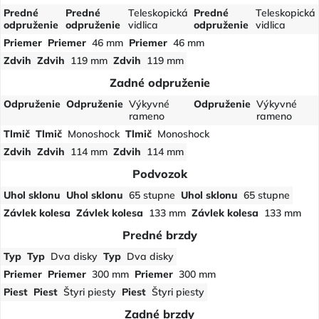
Predné
Predné
Teleskopická
Predné
Teleskopická
odpruženie
odpruženie
vidlica
odpruženie
vidlica
Priemer
Priemer
46 mm
Priemer
46 mm
Zdvih
Zdvih
119 mm
Zdvih
119 mm
Zadné odpruženie
Odpruženie
Odpruženie
Výkyvné
Odpruženie
Výkyvné
rameno
rameno
Tlmič
Tlmič
Monoshock
Tlmič
Monoshock
Zdvih
Zdvih
114 mm
Zdvih
114 mm
Podvozok
Uhol sklonu
Uhol sklonu
65 stupne
Uhol sklonu
65 stupne
Závlek kolesa
Závlek kolesa
133 mm
Závlek kolesa
133 mm
Predné brzdy
Typ
Typ
Dva disky
Typ
Dva disky
Priemer
Priemer
300 mm
Priemer
300 mm
Piest
Piest
Štyri piesty
Piest
Štyri piesty
Zadné brzdy