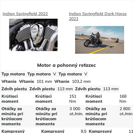
Indian Springfield 2022
Indian Springfield Dark Horse
2021
Motor a pohonný reťazec
Typ motora
Typ motora
V
Typ motora
V
Vŕtanie
Vŕtanie
101 mm
Vŕtanie
103,2 mm
Zdvih piestu
Zdvih piestu
113 mm
Zdvih piestu
113 mm
Krútiaci
Krútiaci
151
Krútiaci
168
moment
moment
Nm
moment
Nm
Otáčky za
Otáčky za
3 000
Otáčky za
2 800
minútu pri
minútu pri
ot./min.
minútu pri
ot./min
krútiacom
krútiacom
krútiacom
momente
momente
momente
Kompresný
Kompresný
9,5
Kompresný
1