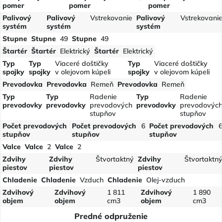
pomer
pomer
pomer
Palivový
Palivový
Vstrekovanie
Palivový
Vstrekovani
systém
systém
systém
Stupne
Stupne
49
Stupne
49
Štartér
Štartér
Elektrický
Štartér
Elektrický
Typ
Typ
Viaceré doštičky
Typ
Viaceré doštičky
spojky
spojky
v olejovom kúpeli
spojky
v olejovom kúpeli
Prevodovka
Prevodovka
Remeň
Prevodovka
Remeň
Typ
Typ
Radenie
Typ
Radenie
prevodovky
prevodovky
prevodových
prevodovky
prevodovýc
stupňov
stupňov
Počet prevodových
Počet prevodových
6
Počet prevodových
stupňov
stupňov
stupňov
Valce
Valce
2
Valce
2
Zdvihy
Zdvihy
Štvortaktný
Zdvihy
Štvortaktn
piestov
piestov
piestov
Chladenie
Chladenie
Vzduch
Chladenie
Olej-vzduch
Zdvihový
Zdvihový
1 811
Zdvihový
1 890
objem
objem
cm3
objem
cm3
Predné odpruženie