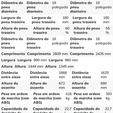
Diâmetro do
Diâmetro do
19
Diâmetro do
19
pneu
pneu
polegada
pneu
polegada
dianteiro
dianteiro
dianteiro
Largura do
Largura do
180
Largura do
180
pneu traseiro
pneu traseiro
mm
pneu traseiro
mm
Altura do pneu
Altura do pneu
60
Altura do pneu
55
traseiro
traseiro
%
traseiro
%
Diâmetro do
Diâmetro do
16
Diâmetro do
18
pneu
pneu
polegada
pneu
polegada
traseiro
traseiro
traseiro
Comprimento
Comprimento
2609 mm
Comprimento
2435 mm
Largura
Largura
990 mm
Largura
960 mm
Altura
Altura
1444 mm
Altura
1345 mm
Distância
Distância
1668
Distância
1625
entre eixos
entre eixos
mm
entre eixos
mm
Altura do
Altura do
672
Altura do
690
assento
assento
mm
assento
mm
Peso em ordem
Peso em ordem
416
Peso em ordem
393
de marcha (com
de marcha (com
kg
de marcha (com
kg
ABS)
ABS)
ABS)
Capacidade do
Capacidade do
22,7
Capacidade do
22,7