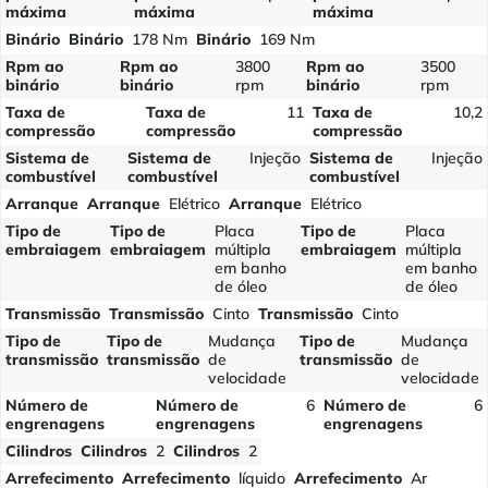
máxima
máxima
máxima
Binário
Binário
178 Nm
Binário
169 Nm
Rpm ao
Rpm ao
3800
Rpm ao
3500
binário
binário
rpm
binário
rpm
Taxa de
Taxa de
11
Taxa de
10,2
compressão
compressão
compressão
Sistema de
Sistema de
Injeção
Sistema de
Injeção
combustível
combustível
combustível
Arranque
Arranque
Elétrico
Arranque
Elétrico
Tipo de
Tipo de
Placa
Tipo de
Placa
embraiagem
embraiagem
múltipla
embraiagem
múltipla
em banho
em banho
de óleo
de óleo
Transmissão
Transmissão
Cinto
Transmissão
Cinto
Tipo de
Tipo de
Mudança
Tipo de
Mudança
transmissão
transmissão
de
transmissão
de
velocidade
velocidade
Número de
Número de
6
Número de
6
engrenagens
engrenagens
engrenagens
Cilindros
Cilindros
2
Cilindros
2
Arrefecimento
Arrefecimento
líquido
Arrefecimento
Ar