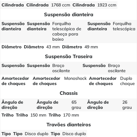
Cilindrada
Cilindrada
1768 ccm
Cilindrada
1923 ccm
Suspensão dianteira
Suspensão
Suspensão
Forquilha
Suspensão
Forquilha
dianteira
dianteira
telescópica de
dianteira
telescópica
cabeça para
baixo
Diâmetro
Diâmetro
43 mm
Diâmetro
49 mm
Suspensão Traseira
Suspensão
Suspensão
Braço
Suspensão
Braço
oscilante
oscilante
Amortecedor
Amortecedor
Monoshock
Amortecedor
Duplo
de choques
de choques
de choques
choque
Chassis
Ângulo de
Ângulo de
65
Ângulo de
26
direção
direção
grau
direção
grau
Trilho
Trilho
150 mm
Trilho
170 mm
Travões dianteiros
Tipo
Tipo
Disco duplo
Tipo
Disco duplo