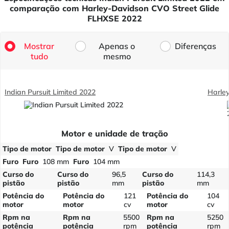
comparação com Harley-Davidson CVO Street Glide
FLHXSE 2022
Mostrar
Apenas o
Diferenças
tudo
mesmo
Indian Pursuit Limited 2022
Harle
Motor e unidade de tração
Tipo de motor
Tipo de motor
V
Tipo de motor
V
Furo
Furo
108 mm
Furo
104 mm
Curso do
Curso do
96,5
Curso do
114,3
pistão
pistão
mm
pistão
mm
Potência do
Potência do
121
Potência do
104
motor
motor
cv
motor
cv
Rpm na
Rpm na
5500
Rpm na
5250
potência
potência
rpm
potência
rpm