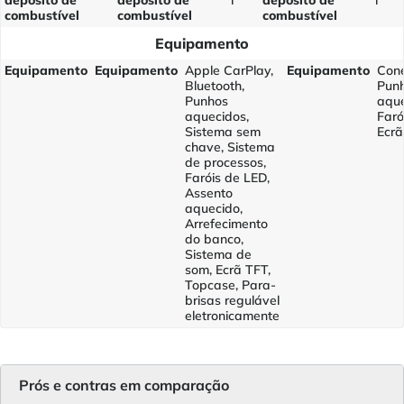
depósito de
depósito de
l
depósito de
l
combustível
combustível
combustível
Equipamento
Equipamento
Equipamento
Apple CarPlay,
Equipamento
Cone
Bluetooth,
Pun
Punhos
aque
aquecidos,
Faró
Sistema sem
Ecrã
chave, Sistema
de processos,
Faróis de LED,
Assento
aquecido,
Arrefecimento
do banco,
Sistema de
som, Ecrã TFT,
Topcase, Para-
brisas regulável
eletronicamente
Prós e contras em comparação