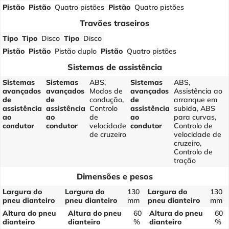
Pistão
Pistão
Quatro pistões
Pistão
Quatro pistões
Travões traseiros
Tipo
Tipo
Disco
Tipo
Disco
Pistão
Pistão
Pistão duplo
Pistão
Quatro pistões
Sistemas de assistência
Sistemas
Sistemas
ABS,
Sistemas
ABS,
avançados
avançados
Modos de
avançados
Assistência ao
de
de
condução,
de
arranque em
assistência
assistência
Controlo
assistência
subida, ABS
ao
ao
de
ao
para curvas,
condutor
condutor
velocidade
condutor
Controlo de
de cruzeiro
velocidade de
cruzeiro,
Controlo de
tração
Dimensões e pesos
Largura do
Largura do
130
Largura do
130
pneu dianteiro
pneu dianteiro
mm
pneu dianteiro
mm
Altura do pneu
Altura do pneu
60
Altura do pneu
60
dianteiro
dianteiro
%
dianteiro
%