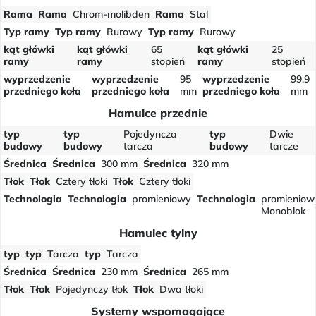
Rama
Rama
Chrom-molibden
Rama
Stal
Typ ramy
Typ ramy
Rurowy
Typ ramy
Rurowy
kąt główki
kąt główki
65
kąt główki
25
ramy
ramy
stopień
ramy
stopień
wyprzedzenie
wyprzedzenie
95
wyprzedzenie
99,9
przedniego koła
przedniego koła
mm
przedniego koła
mm
Hamulce przednie
typ
typ
Pojedyncza
typ
Dwie
budowy
budowy
tarcza
budowy
tarcze
Średnica
Średnica
300 mm
Średnica
320 mm
Tłok
Tłok
Cztery tłoki
Tłok
Cztery tłoki
Technologia
Technologia
promieniowy
Technologia
promieniow
Monoblok
Hamulec tylny
typ
typ
Tarcza
typ
Tarcza
Średnica
Średnica
230 mm
Średnica
265 mm
Tłok
Tłok
Pojedynczy tłok
Tłok
Dwa tłoki
Systemy wspomagające