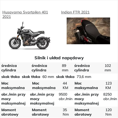
Husqvarna Svartpilen 401
Indian FTR 2021
2021
Silnik i układ napędowy
średnica
średnica
89
średnica
102
cylindra
cylindra
mm
cylindra
mm
skok tłoka
skok tłoka
60 mm
skok tłoka
73,6 mm
Moc
Moc
44
Moc
123
maksymalna
maksymalna
KM
maksymalna
KM
obr./min przy
obr./min przy
9500
obr./min przy
8250
mocy
mocy
obr./min
mocy
obr./min
maksymalnej
maksymalnej
maksymalnej
Moment
Moment
35
Moment
120
obrotowy
obrotowy
Nm
obrotowy
Nm