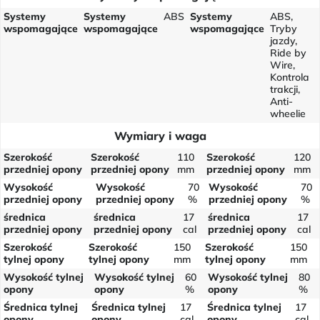
Systemy
Systemy
ABS
Systemy
ABS,
wspomagające
wspomagające
wspomagające
Tryby
jazdy,
Ride by
Wire,
Kontrola
trakcji,
Anti-
wheelie
Wymiary i waga
Szerokość
Szerokość
110
Szerokość
120
przedniej opony
przedniej opony
mm
przedniej opony
mm
Wysokość
Wysokość
70
Wysokość
70
przedniej opony
przedniej opony
%
przedniej opony
%
średnica
średnica
17
średnica
17
przedniej opony
przedniej opony
cal
przedniej opony
cal
Szerokość
Szerokość
150
Szerokość
150
tylnej opony
tylnej opony
mm
tylnej opony
mm
Wysokość tylnej
Wysokość tylnej
60
Wysokość tylnej
80
opony
opony
%
opony
%
Średnica tylnej
Średnica tylnej
17
Średnica tylnej
17
opony
opony
cal
opony
cal