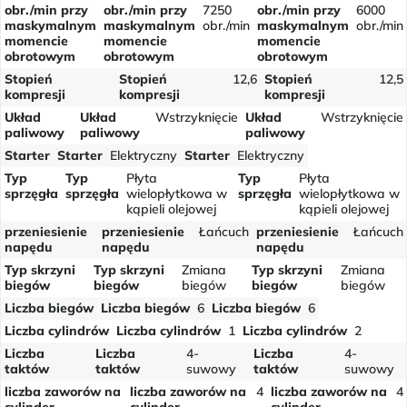
obr./min przy
obr./min przy
7250
obr./min przy
6000
maskymalnym
maskymalnym
obr./min
maskymalnym
obr./min
momencie
momencie
momencie
obrotowym
obrotowym
obrotowym
Stopień
Stopień
12,6
Stopień
12,5
kompresji
kompresji
kompresji
Układ
Układ
Wstrzyknięcie
Układ
Wstrzyknięcie
paliwowy
paliwowy
paliwowy
Starter
Starter
Elektryczny
Starter
Elektryczny
Typ
Typ
Płyta
Typ
Płyta
sprzęgła
sprzęgła
wielopłytkowa w
sprzęgła
wielopłytkowa w
kąpieli olejowej
kąpieli olejowej
przeniesienie
przeniesienie
Łańcuch
przeniesienie
Łańcuch
napędu
napędu
napędu
Typ skrzyni
Typ skrzyni
Zmiana
Typ skrzyni
Zmiana
biegów
biegów
biegów
biegów
biegów
Liczba biegów
Liczba biegów
6
Liczba biegów
6
Liczba cylindrów
Liczba cylindrów
1
Liczba cylindrów
2
Liczba
Liczba
4-
Liczba
4-
taktów
taktów
suwowy
taktów
suwowy
liczba zaworów na
liczba zaworów na
4
liczba zaworów na
4
cylinder
cylinder
cylinder