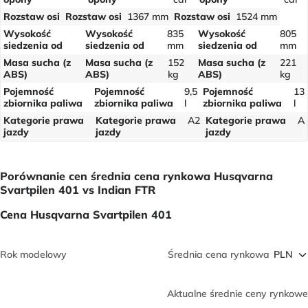
Rozstaw osi
Rozstaw osi
1367 mm
Rozstaw osi
1524 mm
Wysokość
Wysokość
835
Wysokość
805
siedzenia od
siedzenia od
mm
siedzenia od
mm
Masa sucha (z
Masa sucha (z
152
Masa sucha (z
221
ABS)
ABS)
kg
ABS)
kg
Pojemność
Pojemność
9,5
Pojemność
13
zbiornika paliwa
zbiornika paliwa
l
zbiornika paliwa
l
Kategorie prawa
Kategorie prawa
A2
Kategorie prawa
A
jazdy
jazdy
jazdy
Porównanie cen średnia cena rynkowa Husqvarna
Svartpilen 401 vs Indian FTR
Cena Husqvarna Svartpilen 401
Rok modelowy
Średnia cena rynkowa
Aktualne średnie ceny rynkowe