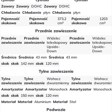
Zawory
Zawory
DOHC
Zawory
DOHC
Chłodzenie
Chłodzenie
płyn
Chłodzenie
płyn
Pojemność
Pojemność
373,2
Pojemność
1203
skokowa
skokowa
cm³
skokowa
cm³
Przednie zawieszenie
Przednie
Przednie
Widelec
Przednie
Widelec
zawieszenie
zawieszenie
teleskopowy
zawieszenie
teleskopow
Upside-
Upside-
Down
Down
Średnica
Średnica
43 mm
Średnica
43 mm
skok
skok
142 mm
skok
120 mm
Tylne zawieszenie
Tylne
Tylne
Wahacz
Tylne
Wahacz
zawieszenie
zawieszenie
dwuramienny
zawieszenie
dwuramie
Amortyzator
Amortyzator
Monoshock
Amortyzator
Monoshock
skok
skok
150 mm
skok
120 mm
Materiał
Materiał
Aluminium
Materiał
Stal
Podwozie