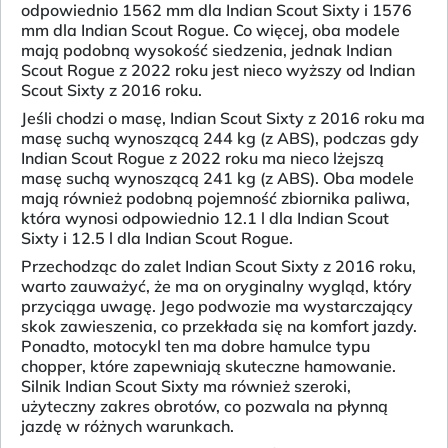
odpowiednio 1562 mm dla Indian Scout Sixty i 1576
mm dla Indian Scout Rogue. Co więcej, oba modele
mają podobną wysokość siedzenia, jednak Indian
Scout Rogue z 2022 roku jest nieco wyższy od Indian
Scout Sixty z 2016 roku.
Jeśli chodzi o masę, Indian Scout Sixty z 2016 roku ma
masę suchą wynoszącą 244 kg (z ABS), podczas gdy
Indian Scout Rogue z 2022 roku ma nieco lżejszą
masę suchą wynoszącą 241 kg (z ABS). Oba modele
mają również podobną pojemność zbiornika paliwa,
która wynosi odpowiednio 12.1 l dla Indian Scout
Sixty i 12.5 l dla Indian Scout Rogue.
Przechodząc do zalet Indian Scout Sixty z 2016 roku,
warto zauważyć, że ma on oryginalny wygląd, który
przyciąga uwagę. Jego podwozie ma wystarczający
skok zawieszenia, co przekłada się na komfort jazdy.
Ponadto, motocykl ten ma dobre hamulce typu
chopper, które zapewniają skuteczne hamowanie.
Silnik Indian Scout Sixty ma również szeroki,
użyteczny zakres obrotów, co pozwala na płynną
jazdę w różnych warunkach.