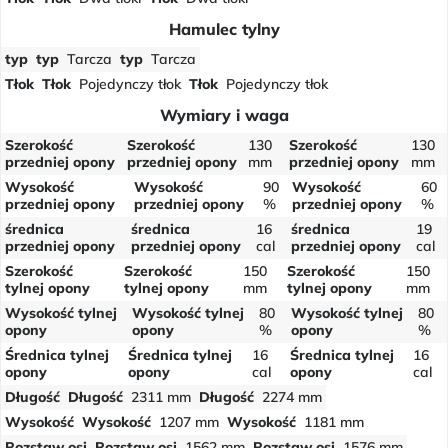
Hamulec tylny
typ
typ
Tarcza
typ
Tarcza
Tłok
Tłok
Pojedynczy tłok
Tłok
Pojedynczy tłok
Wymiary i waga
Szerokość
Szerokość
130
Szerokość
130
przedniej opony
przedniej opony
mm
przedniej opony
mm
Wysokość
Wysokość
90
Wysokość
60
przedniej opony
przedniej opony
%
przedniej opony
%
średnica
średnica
16
średnica
19
przedniej opony
przedniej opony
cal
przedniej opony
cal
Szerokość
Szerokość
150
Szerokość
150
tylnej opony
tylnej opony
mm
tylnej opony
mm
Wysokość tylnej
Wysokość tylnej
80
Wysokość tylnej
80
opony
opony
%
opony
%
Średnica tylnej
Średnica tylnej
16
Średnica tylnej
16
opony
opony
cal
opony
cal
Długość
Długość
2311 mm
Długość
2274 mm
Wysokość
Wysokość
1207 mm
Wysokość
1181 mm
Rozstaw osi
Rozstaw osi
1562 mm
Rozstaw osi
1576 mm