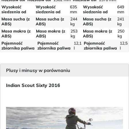
Wysokość
Wysokość
635
Wysokość
649
siedzenia od
siedzenia od
mm
siedzenia od
mm
Masa sucha (z
Masa sucha (z
244
Masa sucha (z
241
ABS)
ABS)
kg
ABS)
kg
Masa mokra (z
Masa mokra (z
253
Masa mokra (z
250
ABS)
ABS)
kg
ABS)
kg
Pojemność
Pojemność
12,1
Pojemność
12,5
zbiornika paliwa
zbiornika paliwa
l
zbiornika paliwa
l
Plusy i minusy w porównaniu
Indian Scout Sixty 2016