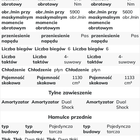
obrotowy
obrotowy
Nm
obrotowy
Nm
obr./min przy
obr./min przy
5900
obr./min przy
5600
maskymalnym
maskymalnym
obr./min
maskymalnym
obr./min
momencie
momencie
momencie
obrotowym
obrotowym
obrotowym
przeniesienie
przeniesienie
Pas
przeniesienie
Pas
napędu
napędu
napędu
Liczba biegów
Liczba biegów
6
Liczba biegów
6
Liczba
Liczba
4-
Liczba
4-
taktów
taktów
suwowy
taktów
suwowy
Chłodzenie
Chłodzenie
płyn
Chłodzenie
płyn
Pojemność
Pojemność
1130
Pojemność
1133
skokowa
skokowa
cm³
skokowa
cm³
Tylne zawieszenie
Amortyzator
Amortyzator
Dual
Amortyzator
Dual
Shock
Shock
Hamulce przednie
typ
typ
Pojedyncza
typ
Pojedyncza
budowy
budowy
tarcza
budowy
tarcza
Tłok
Tłok
Dwa tłoki
Tłok
Dwa tłoki