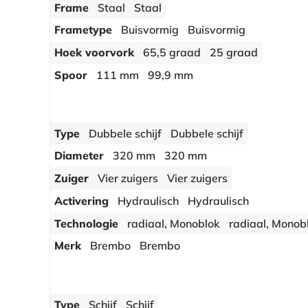
Frame
Staal
Staal
Frametype
Buisvormig
Buisvormig
Hoek voorvork
65,5 graad
25 graad
Spoor
111 mm
99,9 mm
Type
Dubbele schijf
Dubbele schijf
Diameter
320 mm
320 mm
Zuiger
Vier zuigers
Vier zuigers
Activering
Hydraulisch
Hydraulisch
Technologie
radiaal, Monoblok
radiaal, Monob
Merk
Brembo
Brembo
Type
Schijf
Schijf