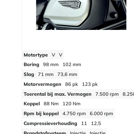
Motortype
V
V
Boring
98 mm
102 mm
Slag
71 mm
73,6 mm
Motorvermogen
86 pk
123 pk
Toerental bij max. Vermogen
7.500 rpm
8.25
Koppel
88 Nm
120 Nm
Rpm bij koppel
4.750 rpm
6.000 rpm
Compressieverhouding
11
12,5
Brandstofsysteem
Injectie
Injectie