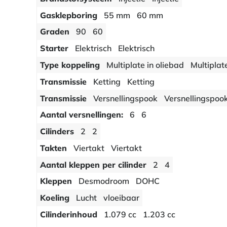
Gasklepboring
55 mm
60 mm
Graden
90
60
Starter
Elektrisch
Elektrisch
Type koppeling
Multiplate in oliebad
Multiplat
Transmissie
Ketting
Ketting
Transmissie
Versnellingspook
Versnellingspoo
Aantal versnellingen:
6
6
Cilinders
2
2
Takten
Viertakt
Viertakt
Aantal kleppen per cilinder
2
4
Kleppen
Desmodroom
DOHC
Koeling
Lucht
vloeibaar
Cilinderinhoud
1.079 cc
1.203 cc