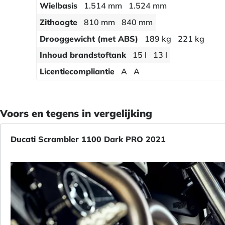
Wielbasis
1.514 mm
1.524 mm
Zithoogte
810 mm
840 mm
Drooggewicht (met ABS)
189 kg
221 kg
Inhoud brandstoftank
15 l
13 l
Licentiecompliantie
A
A
Voors en tegens in vergelijking
Ducati Scrambler 1100 Dark PRO 2021