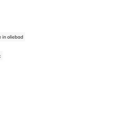
e in oliebad
k