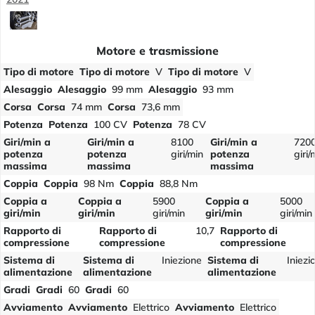
Motore e trasmissione
Tipo di motore
Tipo di motore
V
Tipo di motore
V
Alesaggio
Alesaggio
99 mm
Alesaggio
93 mm
Corsa
Corsa
74 mm
Corsa
73,6 mm
Potenza
Potenza
100 CV
Potenza
78 CV
Giri/min a
Giri/min a
8100
Giri/min a
720
potenza
potenza
giri/min
potenza
giri/
massima
massima
massima
Coppia
Coppia
98 Nm
Coppia
88,8 Nm
Coppia a
Coppia a
5900
Coppia a
5000
giri/min
giri/min
giri/min
giri/min
giri/min
Rapporto di
Rapporto di
10,7
Rapporto di
compressione
compressione
compressione
Sistema di
Sistema di
Iniezione
Sistema di
Iniezi
alimentazione
alimentazione
alimentazione
Gradi
Gradi
60
Gradi
60
Avviamento
Avviamento
Elettrico
Avviamento
Elettrico