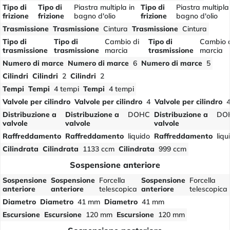
Tipo di
Tipo di
Piastra multipla in
Tipo di
Piastra multipla
frizione
frizione
bagno d'olio
frizione
bagno d'olio
Trasmissione
Trasmissione
Cintura
Trasmissione
Cintura
Tipo di
Tipo di
Cambio di
Tipo di
Cambio 
trasmissione
trasmissione
marcia
trasmissione
marcia
Numero di marce
Numero di marce
6
Numero di marce
5
Cilindri
Cilindri
2
Cilindri
2
Tempi
Tempi
4 tempi
Tempi
4 tempi
Valvole per cilindro
Valvole per cilindro
4
Valvole per cilindro
Distribuzione a
Distribuzione a
DOHC
Distribuzione a
DO
valvole
valvole
valvole
Raffreddamento
Raffreddamento
liquido
Raffreddamento
liqu
Cilindrata
Cilindrata
1133 ccm
Cilindrata
999 ccm
Sospensione anteriore
Sospensione
Sospensione
Forcella
Sospensione
Forcella
anteriore
anteriore
telescopica
anteriore
telescopica
Diametro
Diametro
41 mm
Diametro
41 mm
Escursione
Escursione
120 mm
Escursione
120 mm