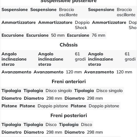
Sospensione posteriore
Sospensione
Sospensione
Braccio
Sospensione
Braccio
oscillante
oscillante
Ammortizzatore
Ammortizzatore
Doppio
Ammortizzatore
Dop
Shock
Sho
Escursione
Escursione
50 mm
Escursione
76 mm
Châssis
Angolo
Angolo
61
Angolo
61
inclinazione
inclinazione
gradi
inclinazione
gradi
sterzo
sterzo
sterzo
Avanzamento
Avanzamento
120 mm
Avanzamento
120 mm
Freni anteriori
Tipologia
Tipologia
Disco singolo
Tipologia
Disco singolo
Diametro
Diametro
298 mm
Diametro
298 mm
Pistone
Pistone
Doppio pistone
Pistone
Doppio pistone
Freni posteriori
Tipologia
Tipologia
Disco
Tipologia
Disco
Diametro
Diametro
298 mm
Diametro
298 mm