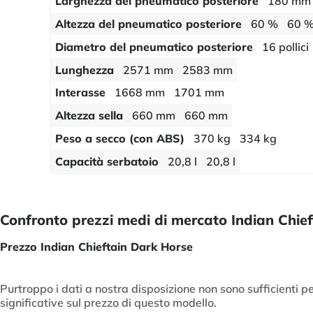
Larghezza del pneumatico posteriore
180 mm
Altezza del pneumatico posteriore
60 %
60 
Diametro del pneumatico posteriore
16 pollici
Lunghezza
2571 mm
2583 mm
Interasse
1668 mm
1701 mm
Altezza sella
660 mm
660 mm
Peso a secco (con ABS)
370 kg
334 kg
Capacità serbatoio
20,8 l
20,8 l
Confronto prezzi medi di mercato Indian Chie
Prezzo Indian Chieftain Dark Horse
Purtroppo i dati a nostra disposizione non sono sufficienti pe
significative sul prezzo di questo modello.