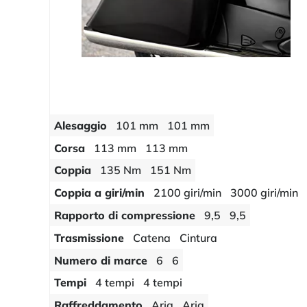
Alesaggio
101 mm
101 mm
Corsa
113 mm
113 mm
Coppia
135 Nm
151 Nm
Coppia a giri/min
2100 giri/min
3000 giri/min
Rapporto di compressione
9,5
9,5
Trasmissione
Catena
Cintura
Numero di marce
6
6
Tempi
4 tempi
4 tempi
Raffreddamento
Aria
Aria