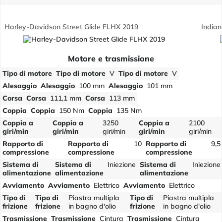
Harley-Davidson Street Glide FLHX 2019
Indian
Motore e trasmissione
Tipo di motore
Tipo di motore
V
Tipo di motore
V
Alesaggio
Alesaggio
100 mm
Alesaggio
101 mm
Corsa
Corsa
111,1 mm
Corsa
113 mm
Coppia
Coppia
150 Nm
Coppia
135 Nm
Coppia a
Coppia a
3250
Coppia a
2100
giri/min
giri/min
giri/min
giri/min
giri/min
Rapporto di
Rapporto di
10
Rapporto di
9,5
compressione
compressione
compressione
Sistema di
Sistema di
Iniezione
Sistema di
Iniezione
alimentazione
alimentazione
alimentazione
Avviamento
Avviamento
Elettrico
Avviamento
Elettrico
Tipo di
Tipo di
Piastra multipla
Tipo di
Piastra multipla
frizione
frizione
in bagno d'olio
frizione
in bagno d'olio
Trasmissione
Trasmissione
Cintura
Trasmissione
Cintura