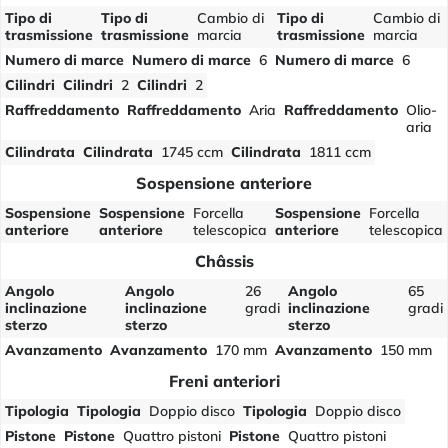
Tipo di
Tipo di
Cambio di
Tipo di
Cambio di
trasmissione
trasmissione
marcia
trasmissione
marcia
Numero di marce
Numero di marce
6
Numero di marce
6
Cilindri
Cilindri
2
Cilindri
2
Raffreddamento
Raffreddamento
Aria
Raffreddamento
Olio-
aria
Cilindrata
Cilindrata
1745 ccm
Cilindrata
1811 ccm
Sospensione anteriore
Sospensione
Sospensione
Forcella
Sospensione
Forcella
anteriore
anteriore
telescopica
anteriore
telescopica
Châssis
Angolo
Angolo
26
Angolo
65
inclinazione
inclinazione
gradi
inclinazione
gradi
sterzo
sterzo
sterzo
Avanzamento
Avanzamento
170 mm
Avanzamento
150 mm
Freni anteriori
Tipologia
Tipologia
Doppio disco
Tipologia
Doppio disco
Pistone
Pistone
Quattro pistoni
Pistone
Quattro pistoni