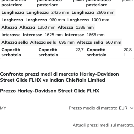
posteriore
posteriore
posteriore
Lunghezza
Lunghezza
2425 mm
Lunghezza
2606 mm
Larghezza
Larghezza
960 mm
Larghezza
1000 mm
Altezza
Altezza
1350 mm
Altezza
1388 mm
Interasse
Interasse
1625 mm
Interasse
1668 mm
Altezza sella
Altezza sella
695 mm
Altezza sella
660 mm
Capacità
Capacità
22,7
Capacità
20,8
serbatoio
serbatoio
l
serbatoio
l
Confronto prezzi medi di mercato Harley-Davidson
Street Glide FLHX vs Indian Chieftain Limited
Prezzo Harley-Davidson Street Glide FLHX
MY
Prezzo medio di mercato
Attuali prezzi medi sul mercato.