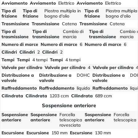
Avviamento
Avviamento
Elettrico
Avviamento
Elettrico
Tipo di
Tipo di
Piastra multipla in
Tipo di
Piastra multipla
frizione
frizione
bagno d'olio
frizione
bagno d'olio
Trasmissione
Trasmissione
Catena
Trasmissione
Catena
Tipo di
Tipo di
Cambio di
Tipo di
Cambio 
trasmissione
trasmissione
marcia
trasmissione
marcia
Numero di marce
Numero di marce
6
Numero di marce
6
Cilindri
Cilindri
2
Cilindri
2
Tempi
Tempi
4 tempi
Tempi
4 tempi
Valvole per cilindro
Valvole per cilindro
4
Valvole per cilindro
Distribuzione a
Distribuzione a
DOHC
Distribuzione a
DO
valvole
valvole
valvole
Raffreddamento
Raffreddamento
liquido
Raffreddamento
liqu
Cilindrata
Cilindrata
1203 ccm
Cilindrata
689 ccm
Sospensione anteriore
Sospensione
Sospensione
Forcella
Sospensione
Forcella
anteriore
anteriore
telescopica
anteriore
telescopica
rovesciata
Escursione
Escursione
150 mm
Escursione
130 mm