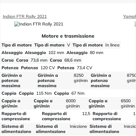
Indian FTR Rally 2021
Yamah
Motore e trasmissione
Tipo di motore
Tipo di motore
V
Tipo di motore
In linea
Alesaggio
Alesaggio
102 mm
Alesaggio
80 mm
Corsa
Corsa
73,6 mm
Corsa
68,6 mm
Potenza
Potenza
120 CV
Potenza
73,4 CV
Giri/min a
Giri/min a
8250
Giri/min a
875
potenza
potenza
giri/min
potenza
giri/
massima
massima
massima
Coppia
Coppia
115 Nm
Coppia
67 Nm
Coppia a
Coppia a
6000
Coppia a
6500
giri/min
giri/min
giri/min
giri/min
giri/min
Rapporto di
Rapporto di
12,5
Rapporto di
1
compressione
compressione
compressione
Sistema di
Sistema di
Iniezione
Sistema di
Iniezi
alimentazione
alimentazione
alimentazione