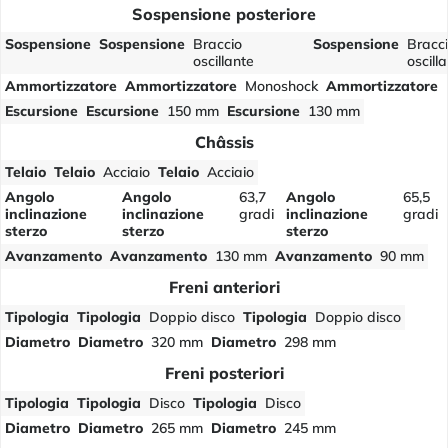
Sospensione posteriore
Sospensione
Sospensione
Braccio
Sospensione
Bracc
oscillante
oscill
Ammortizzatore
Ammortizzatore
Monoshock
Ammortizzatore
Escursione
Escursione
150 mm
Escursione
130 mm
Châssis
Telaio
Telaio
Acciaio
Telaio
Acciaio
Angolo
Angolo
63,7
Angolo
65,5
inclinazione
inclinazione
gradi
inclinazione
gradi
sterzo
sterzo
sterzo
Avanzamento
Avanzamento
130 mm
Avanzamento
90 mm
Freni anteriori
Tipologia
Tipologia
Doppio disco
Tipologia
Doppio disco
Diametro
Diametro
320 mm
Diametro
298 mm
Freni posteriori
Tipologia
Tipologia
Disco
Tipologia
Disco
Diametro
Diametro
265 mm
Diametro
245 mm