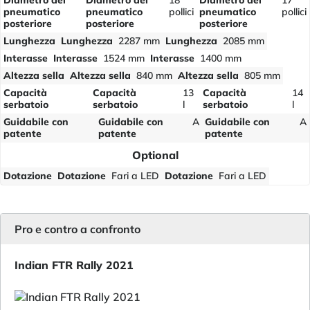
Diametro del
Diametro del
18
Diametro del
17
pneumatico
pneumatico
pollici
pneumatico
pollici
posteriore
posteriore
posteriore
Lunghezza
Lunghezza
2287 mm
Lunghezza
2085 mm
Interasse
Interasse
1524 mm
Interasse
1400 mm
Altezza sella
Altezza sella
840 mm
Altezza sella
805 mm
Capacità
Capacità
13
Capacità
14
serbatoio
serbatoio
l
serbatoio
l
Guidabile con
Guidabile con
A
Guidabile con
A
patente
patente
patente
Optional
Dotazione
Dotazione
Fari a LED
Dotazione
Fari a LED
Pro e contro a confronto
Indian FTR Rally 2021