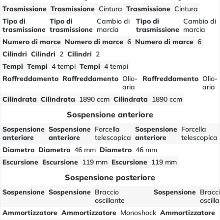
Trasmissione
Trasmissione
Cintura
Trasmissione
Cintura
Tipo di
Tipo di
Cambio di
Tipo di
Cambio di
trasmissione
trasmissione
marcia
trasmissione
marcia
Numero di marce
Numero di marce
6
Numero di marce
6
Cilindri
Cilindri
2
Cilindri
2
Tempi
Tempi
4 tempi
Tempi
4 tempi
Raffreddamento
Raffreddamento
Olio-
Raffreddamento
Olio-
aria
aria
Cilindrata
Cilindrata
1890 ccm
Cilindrata
1890 ccm
Sospensione anteriore
Sospensione
Sospensione
Forcella
Sospensione
Forcella
anteriore
anteriore
telescopica
anteriore
telescopica
Diametro
Diametro
46 mm
Diametro
46 mm
Escursione
Escursione
119 mm
Escursione
119 mm
Sospensione posteriore
Sospensione
Sospensione
Braccio
Sospensione
Bracc
oscillante
oscill
Ammortizzatore
Ammortizzatore
Monoshock
Ammortizzatore