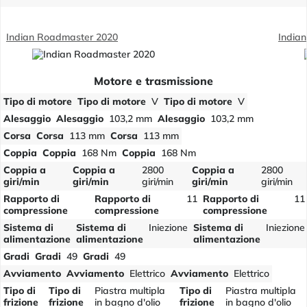
Indian Roadmaster 2020
Indian
Motore e trasmissione
Tipo di motore
Tipo di motore
V
Tipo di motore
V
Alesaggio
Alesaggio
103,2 mm
Alesaggio
103,2 mm
Corsa
Corsa
113 mm
Corsa
113 mm
Coppia
Coppia
168 Nm
Coppia
168 Nm
Coppia a
Coppia a
2800
Coppia a
2800
giri/min
giri/min
giri/min
giri/min
giri/min
Rapporto di
Rapporto di
11
Rapporto di
11
compressione
compressione
compressione
Sistema di
Sistema di
Iniezione
Sistema di
Iniezione
alimentazione
alimentazione
alimentazione
Gradi
Gradi
49
Gradi
49
Avviamento
Avviamento
Elettrico
Avviamento
Elettrico
Tipo di
Tipo di
Piastra multipla
Tipo di
Piastra multipla
frizione
frizione
in bagno d'olio
frizione
in bagno d'olio