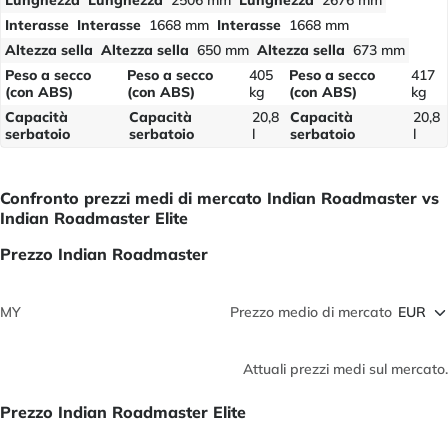
Lunghezza
Lunghezza
2506 mm
Lunghezza
2676 mm
Interasse
Interasse
1668 mm
Interasse
1668 mm
Altezza sella
Altezza sella
650 mm
Altezza sella
673 mm
Peso a secco
Peso a secco
405
Peso a secco
417
(con ABS)
(con ABS)
kg
(con ABS)
kg
Capacità
Capacità
20,8
Capacità
20,8
serbatoio
serbatoio
l
serbatoio
l
Confronto prezzi medi di mercato Indian Roadmaster vs
Indian Roadmaster Elite
Prezzo Indian Roadmaster
MY
Prezzo medio di mercato
Attuali prezzi medi sul mercato.
Prezzo Indian Roadmaster Elite