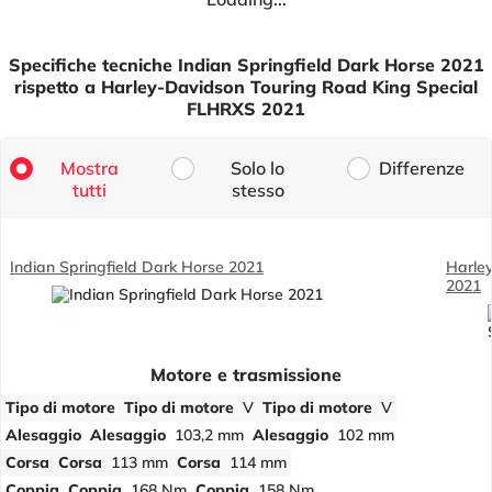
Specifiche tecniche Indian Springfield Dark Horse 2021
rispetto a Harley-Davidson Touring Road King Special
FLHRXS 2021
Mostra
Solo lo
Differenze
tutti
stesso
Indian Springfield Dark Horse 2021
Harle
2021
Motore e trasmissione
Tipo di motore
Tipo di motore
V
Tipo di motore
V
Alesaggio
Alesaggio
103,2 mm
Alesaggio
102 mm
Corsa
Corsa
113 mm
Corsa
114 mm
Coppia
Coppia
168 Nm
Coppia
158 Nm