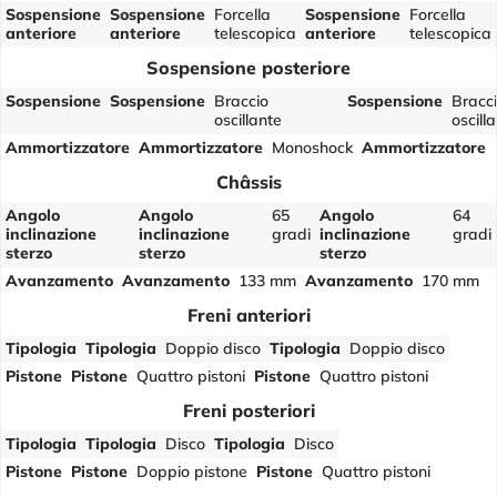
Sospensione
Sospensione
Forcella
Sospensione
Forcella
anteriore
anteriore
telescopica
anteriore
telescopica
Sospensione posteriore
Sospensione
Sospensione
Braccio
Sospensione
Bracc
oscillante
oscill
Ammortizzatore
Ammortizzatore
Monoshock
Ammortizzatore
Châssis
Angolo
Angolo
65
Angolo
64
inclinazione
inclinazione
gradi
inclinazione
gradi
sterzo
sterzo
sterzo
Avanzamento
Avanzamento
133 mm
Avanzamento
170 mm
Freni anteriori
Tipologia
Tipologia
Doppio disco
Tipologia
Doppio disco
Pistone
Pistone
Quattro pistoni
Pistone
Quattro pistoni
Freni posteriori
Tipologia
Tipologia
Disco
Tipologia
Disco
Pistone
Pistone
Doppio pistone
Pistone
Quattro pistoni