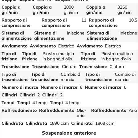
Coppia a
Coppia a
2800
Coppia a
3250
giri/min
giri/min
giri/min
giri/min
giri/min
Rapporto di
Rapporto di
11
Rapporto di
10,5
compressione
compressione
compressione
Sistema di
Sistema di
Iniezione
Sistema di
Iniezione
alimentazione
alimentazione
alimentazione
Avviamento
Avviamento
Elettrico
Avviamento
Elettrico
Tipo di
Tipo di
Piastra multipla
Tipo di
Piastra multipla
frizione
frizione
in bagno d'olio
frizione
in bagno d'olio
Trasmissione
Trasmissione
Cintura
Trasmissione
Cintura
Tipo di
Tipo di
Cambio di
Tipo di
Cambio di
trasmissione
trasmissione
marcia
trasmissione
marcia
Numero di marce
Numero di marce
6
Numero di marce
6
Cilindri
Cilindri
2
Cilindri
2
Tempi
Tempi
4 tempi
Tempi
4 tempi
Raffreddamento
Raffreddamento
Olio-
Raffreddamento
Aria
aria
Cilindrata
Cilindrata
1890 ccm
Cilindrata
1868 ccm
Sospensione anteriore