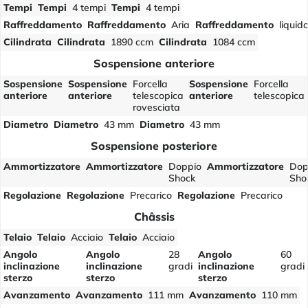
Tempi
Tempi
4 tempi
Tempi
4 tempi
Raffreddamento
Raffreddamento
Aria
Raffreddamento
liquid
Cilindrata
Cilindrata
1890 ccm
Cilindrata
1084 ccm
Sospensione anteriore
Sospensione
Sospensione
Forcella
Sospensione
Forcella
anteriore
anteriore
telescopica
anteriore
telescopica
rovesciata
Diametro
Diametro
43 mm
Diametro
43 mm
Sospensione posteriore
Ammortizzatore
Ammortizzatore
Doppio
Ammortizzatore
Dop
Shock
Sho
Regolazione
Regolazione
Precarico
Regolazione
Precarico
Châssis
Telaio
Telaio
Acciaio
Telaio
Acciaio
Angolo
Angolo
28
Angolo
60
inclinazione
inclinazione
gradi
inclinazione
gradi
sterzo
sterzo
sterzo
Avanzamento
Avanzamento
111 mm
Avanzamento
110 mm