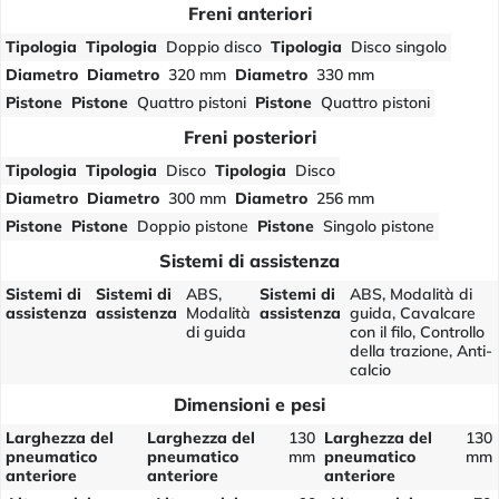
Freni anteriori
Tipologia
Tipologia
Doppio disco
Tipologia
Disco singolo
Diametro
Diametro
320 mm
Diametro
330 mm
Pistone
Pistone
Quattro pistoni
Pistone
Quattro pistoni
Freni posteriori
Tipologia
Tipologia
Disco
Tipologia
Disco
Diametro
Diametro
300 mm
Diametro
256 mm
Pistone
Pistone
Doppio pistone
Pistone
Singolo pistone
Sistemi di assistenza
Sistemi di
Sistemi di
ABS,
Sistemi di
ABS, Modalità di
assistenza
assistenza
Modalità
assistenza
guida, Cavalcare
di guida
con il filo, Controllo
della trazione, Anti-
calcio
Dimensioni e pesi
Larghezza del
Larghezza del
130
Larghezza del
130
pneumatico
pneumatico
mm
pneumatico
mm
anteriore
anteriore
anteriore