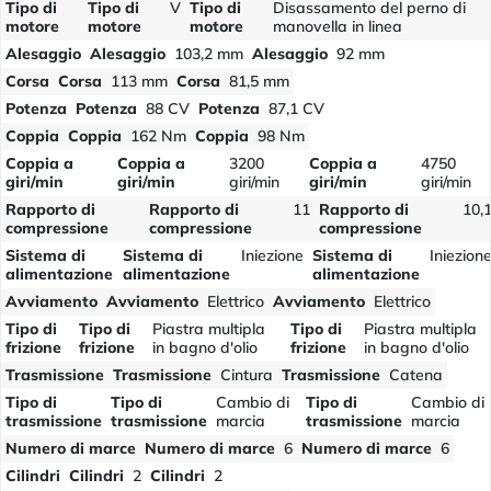
Tipo di
Tipo di
V
Tipo di
Disassamento del perno di
motore
motore
motore
manovella in linea
Alesaggio
Alesaggio
103,2 mm
Alesaggio
92 mm
Corsa
Corsa
113 mm
Corsa
81,5 mm
Potenza
Potenza
88 CV
Potenza
87,1 CV
Coppia
Coppia
162 Nm
Coppia
98 Nm
Coppia a
Coppia a
3200
Coppia a
4750
giri/min
giri/min
giri/min
giri/min
giri/min
Rapporto di
Rapporto di
11
Rapporto di
10,
compressione
compressione
compressione
Sistema di
Sistema di
Iniezione
Sistema di
Iniezion
alimentazione
alimentazione
alimentazione
Avviamento
Avviamento
Elettrico
Avviamento
Elettrico
Tipo di
Tipo di
Piastra multipla
Tipo di
Piastra multipla
frizione
frizione
in bagno d'olio
frizione
in bagno d'olio
Trasmissione
Trasmissione
Cintura
Trasmissione
Catena
Tipo di
Tipo di
Cambio di
Tipo di
Cambio di
trasmissione
trasmissione
marcia
trasmissione
marcia
Numero di marce
Numero di marce
6
Numero di marce
6
Cilindri
Cilindri
2
Cilindri
2