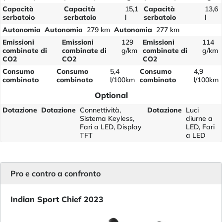
Capacità
Capacità
15,1
Capacità
13,6
serbatoio
serbatoio
l
serbatoio
l
Autonomia
Autonomia
279 km
Autonomia
277 km
Emissioni
Emissioni
129
Emissioni
114
combinate di
combinate di
g/km
combinate di
g/km
CO2
CO2
CO2
Consumo
Consumo
5,4
Consumo
4,9
combinato
combinato
l/100km
combinato
l/100km
Optional
Dotazione
Dotazione
Connettività,
Dotazione
Luci
Sistema Keyless,
diurne a
Fari a LED, Display
LED, Fari
TFT
a LED
Pro e contro a confronto
Indian Sport Chief 2023