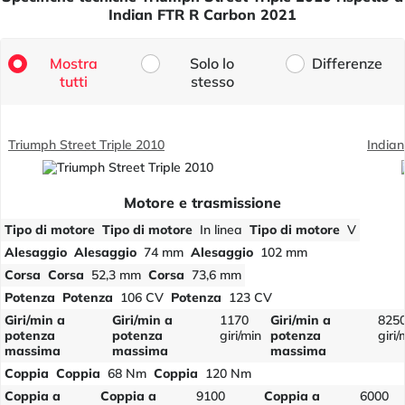
Indian FTR R Carbon 2021
Mostra
Solo lo
Differenze
tutti
stesso
Triumph Street Triple 2010
India
Motore e trasmissione
Tipo di motore
Tipo di motore
In linea
Tipo di motore
V
Alesaggio
Alesaggio
74 mm
Alesaggio
102 mm
Corsa
Corsa
52,3 mm
Corsa
73,6 mm
Potenza
Potenza
106 CV
Potenza
123 CV
Giri/min a
Giri/min a
1170
Giri/min a
825
potenza
potenza
giri/min
potenza
giri/
massima
massima
massima
Coppia
Coppia
68 Nm
Coppia
120 Nm
Coppia a
Coppia a
9100
Coppia a
6000