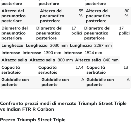
posteriore
posteriore
posteriore
Altezza del
Altezza del
55
Altezza del
80
pneumatico
pneumatico
%
pneumatico
%
posteriore
posteriore
posteriore
Diametro del
Diametro del
17
Diametro del
17
pneumatico
pneumatico
pollici
pneumatico
pollici
posteriore
posteriore
posteriore
Lunghezza
Lunghezza
2030 mm
Lunghezza
2287 mm
Interasse
Interasse
1390 mm
Interasse
1524 mm
Altezza sella
Altezza sella
800 mm
Altezza sella
840 mm
Capacità
Capacità
17,4
Capacità
13
serbatoio
serbatoio
l
serbatoio
l
Guidabile con
Guidabile con
A
Guidabile con
A
patente
patente
patente
Confronto prezzi medi di mercato Triumph Street Triple
vs Indian FTR R Carbon
Prezzo Triumph Street Triple