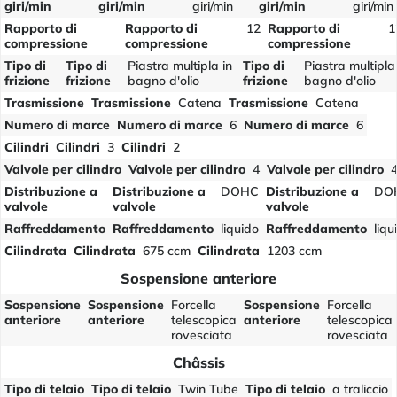
giri/min
giri/min
giri/min
giri/min
giri/min
Rapporto di
Rapporto di
12
Rapporto di
1
compressione
compressione
compressione
Tipo di
Tipo di
Piastra multipla in
Tipo di
Piastra multipla
frizione
frizione
bagno d'olio
frizione
bagno d'olio
Trasmissione
Trasmissione
Catena
Trasmissione
Catena
Numero di marce
Numero di marce
6
Numero di marce
6
Cilindri
Cilindri
3
Cilindri
2
Valvole per cilindro
Valvole per cilindro
4
Valvole per cilindro
Distribuzione a
Distribuzione a
DOHC
Distribuzione a
DO
valvole
valvole
valvole
Raffreddamento
Raffreddamento
liquido
Raffreddamento
liqu
Cilindrata
Cilindrata
675 ccm
Cilindrata
1203 ccm
Sospensione anteriore
Sospensione
Sospensione
Forcella
Sospensione
Forcella
anteriore
anteriore
telescopica
anteriore
telescopica
rovesciata
rovesciata
Châssis
Tipo di telaio
Tipo di telaio
Twin Tube
Tipo di telaio
a traliccio