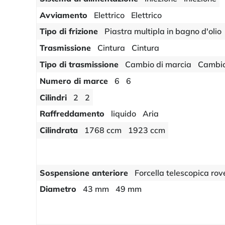
Avviamento
Elettrico
Elettrico
Tipo di frizione
Piastra multipla in bagno d'olio
Trasmissione
Cintura
Cintura
Tipo di trasmissione
Cambio di marcia
Cambio
Numero di marce
6
6
Cilindri
2
2
Raffreddamento
liquido
Aria
Cilindrata
1768 ccm
1923 ccm
Sospensione anteriore
Forcella telescopica rov
Diametro
43 mm
49 mm