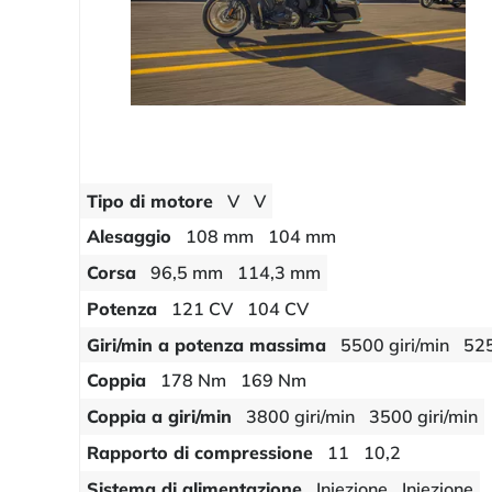
Tipo di motore
V
V
Alesaggio
108 mm
104 mm
Corsa
96,5 mm
114,3 mm
Potenza
121 CV
104 CV
Giri/min a potenza massima
5500 giri/min
525
Coppia
178 Nm
169 Nm
Coppia a giri/min
3800 giri/min
3500 giri/min
Rapporto di compressione
11
10,2
Sistema di alimentazione
Iniezione
Iniezione