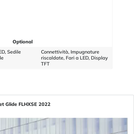
Optional
ED, Sedile
Connettività, Impugnature
le
riscaldate, Fari a LED, Display
TFT
et Glide FLHXSE 2022