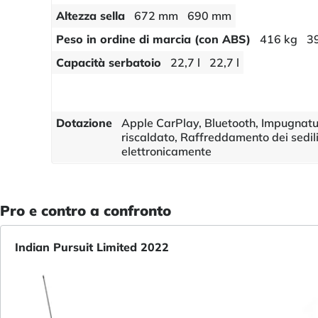
Altezza sella
672 mm
690 mm
Peso in ordine di marcia (con ABS)
416 kg
3
Capacità serbatoio
22,7 l
22,7 l
Dotazione
Apple CarPlay, Bluetooth, Impugnatur
riscaldato, Raffreddamento dei sedil
elettronicamente
Pro e contro a confronto
Indian Pursuit Limited 2022