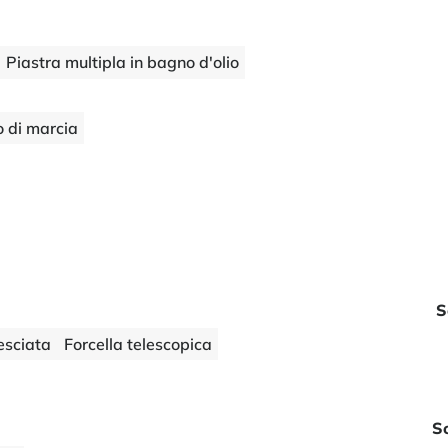
Piastra multipla in bagno d'olio
 di marcia
S
esciata
Forcella telescopica
S