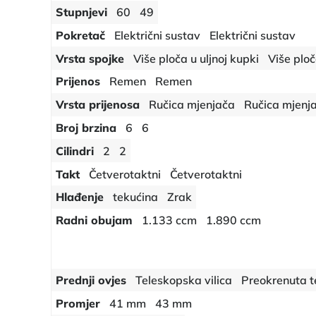
Stupnjevi
60
49
Pokretač
Električni sustav
Električni sustav
Vrsta spojke
Više ploča u uljnoj kupki
Više ploč
Prijenos
Remen
Remen
Vrsta prijenosa
Ručica mjenjača
Ručica mjenj
Broj brzina
6
6
Cilindri
2
2
Takt
Četverotaktni
Četverotaktni
Hlađenje
tekućina
Zrak
Radni obujam
1.133 ccm
1.890 ccm
Prednji ovjes
Teleskopska vilica
Preokrenuta t
Promjer
41 mm
43 mm