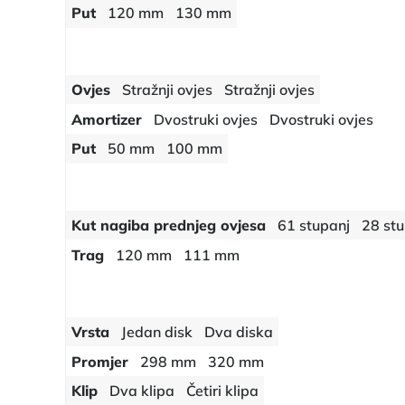
Put
120 mm
130 mm
Ovjes
Stražnji ovjes
Stražnji ovjes
Amortizer
Dvostruki ovjes
Dvostruki ovjes
Put
50 mm
100 mm
Kut nagiba prednjeg ovjesa
61 stupanj
28 stu
Trag
120 mm
111 mm
Vrsta
Jedan disk
Dva diska
Promjer
298 mm
320 mm
Klip
Dva klipa
Četiri klipa