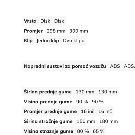
Vrsta
Disk
Disk
Promjer
298 mm
300 mm
Klip
Jedan klip
Dva klipa
Napredni sustavi za pomoć vozaču
ABS
ABS,
Širina prednje gume
130 mm
130 mm
Visina prednje gume
90 %
90 %
Promjer prednje gume
16 inč
16 inč
Širina stražnje gume
150 mm
180 mm
Visina stražnje gume
80 %
65 %