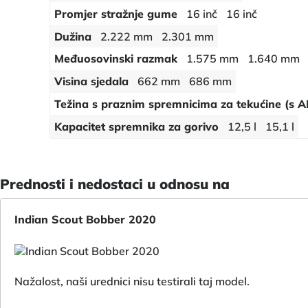
Promjer stražnje gume
16 inč
16 inč
Dužina
2.222 mm
2.301 mm
Međuosovinski razmak
1.575 mm
1.640 mm
Visina sjedala
662 mm
686 mm
Težina s praznim spremnicima za tekućine (s 
Kapacitet spremnika za gorivo
12,5 l
15,1 l
Prednosti i nedostaci u odnosu na
Indian Scout Bobber 2020
Nažalost, naši urednici nisu testirali taj model.