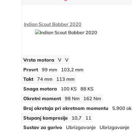
Indian Scout Bobber 2020
Vrsta motora
V
V
Provrt
99 mm
103,2 mm
Takt
74 mm
113 mm
Snaga motora
100 KS
88 KS
Okretni moment
98 Nm
162 Nm
Broj okretaja pri okretnom momentu
5.900 ok
Stupanj kompresije
10,7
11
Sustav za gorivo
Ubrizgavanje
Ubrizgavanje