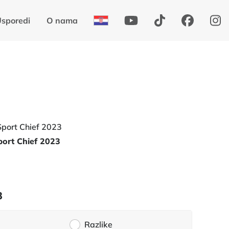
sporedi
O nama
port Chief 2023
3
Razlike