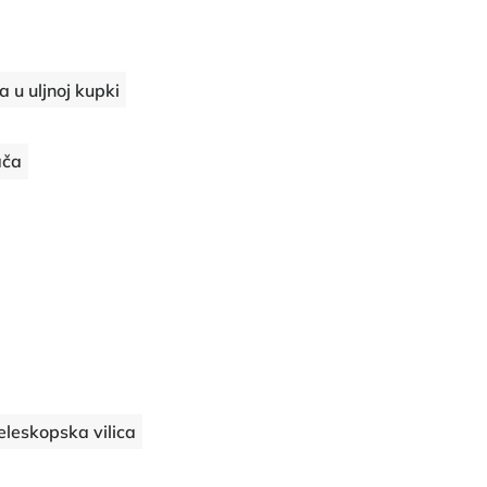
a u uljnoj kupki
ača
eleskopska vilica