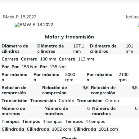
BMW R 18 2022
Indian
Motor y transmisión
Diámetro de
Diámetro de
107,1
Diámetro de
101
cilindros
cilindros
mm
cilindros
mm
Carrera
Carrera
100 mm
Carrera
113 mm
Par
Par
158 Nm
Par
135 Nm
Par máximo
Par máximo
3000
Par máximo
2100
a
a
rpm
a
rpm
Relación de
Relación de
9,6
Relación de
9,5
compresión
compresión
compresión
Transmisión
Transmisión
Cardán
Transmisión
Correa
Número de
Número de
6
Número de
6
marchas
marchas
marchas
Tiempos
Tiempos
4 tiempos
Tiempos
4 tiempos
Cilindrada
Cilindrada
1802 ccm
Cilindrada
1811 ccm
Chasis