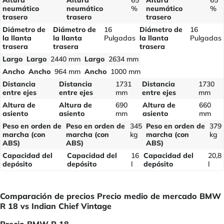
Altura
Altura
65
Altura
65
neumático
neumático
%
neumático
%
trasero
trasero
trasero
Diámetro de
Diámetro de
16
Diámetro de
16
la llanta
la llanta
Pulgadas
la llanta
Pulgadas
trasera
trasera
trasera
Largo
Largo
2440 mm
Largo
2634 mm
Ancho
Ancho
964 mm
Ancho
1000 mm
Distancia
Distancia
1731
Distancia
1730
entre ejes
entre ejes
mm
entre ejes
mm
Altura de
Altura de
690
Altura de
660
asiento
asiento
mm
asiento
mm
Peso en orden de
Peso en orden de
345
Peso en orden de
379
marcha (con
marcha (con
kg
marcha (con
kg
ABS)
ABS)
ABS)
Capacidad del
Capacidad del
16
Capacidad del
20,8
depósito
depósito
l
depósito
l
Comparación de precios Precio medio de mercado BMW
R 18 vs Indian Chief Vintage