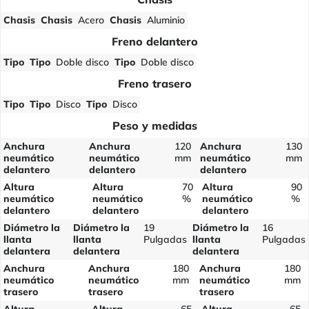
Chasis
Chasis
Acero
Chasis
Aluminio
Freno delantero
Tipo
Tipo
Doble disco
Tipo
Doble disco
Freno trasero
Tipo
Tipo
Disco
Tipo
Disco
Peso y medidas
Anchura
Anchura
120
Anchura
130
neumático
neumático
mm
neumático
mm
delantero
delantero
delantero
Altura
Altura
70
Altura
90
neumático
neumático
%
neumático
%
delantero
delantero
delantero
Diámetro la
Diámetro la
19
Diámetro la
16
llanta
llanta
Pulgadas
llanta
Pulgadas
delantera
delantera
delantera
Anchura
Anchura
180
Anchura
180
neumático
neumático
mm
neumático
mm
trasero
trasero
trasero