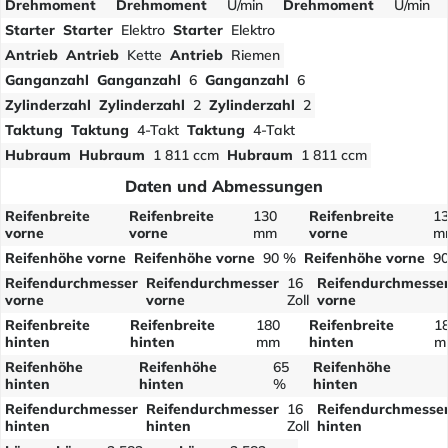
Drehmoment
Drehmoment
U/min
Drehmoment
U/min
Starter
Starter
Elektro
Starter
Elektro
Antrieb
Antrieb
Kette
Antrieb
Riemen
Ganganzahl
Ganganzahl
6
Ganganzahl
6
Zylinderzahl
Zylinderzahl
2
Zylinderzahl
2
Taktung
Taktung
4-Takt
Taktung
4-Takt
Hubraum
Hubraum
1 811 ccm
Hubraum
1 811 ccm
Daten und Abmessungen
Reifenbreite
Reifenbreite
130
Reifenbreite
1
vorne
vorne
mm
vorne
m
Reifenhöhe vorne
Reifenhöhe vorne
90 %
Reifenhöhe vorne
9
Reifendurchmesser
Reifendurchmesser
16
Reifendurchmesse
vorne
vorne
Zoll
vorne
Reifenbreite
Reifenbreite
180
Reifenbreite
1
hinten
hinten
mm
hinten
m
Reifenhöhe
Reifenhöhe
65
Reifenhöhe
hinten
hinten
%
hinten
Reifendurchmesser
Reifendurchmesser
16
Reifendurchmesse
hinten
hinten
Zoll
hinten