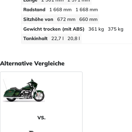
Radstand
1 668 mm
1 668 mm
Sitzhöhe von
672 mm
660 mm
Gewicht trocken (mit ABS)
361 kg
375 kg
Tankinhalt
22,7 l
20,8 l
Alternative Vergleiche
VS.