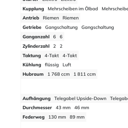
Kupplung
Mehrscheiben im Ölbad
Mehrscheib
Antrieb
Riemen
Riemen
Getriebe
Gangschaltung
Gangschaltung
Ganganzahl
6
6
Zylinderzahl
2
2
Taktung
4-Takt
4-Takt
Kühlung
flüssig
Luft
Hubraum
1 768 ccm
1 811 ccm
Aufhängung
Telegabel Upside-Down
Telegabe
Durchmesser
43 mm
46 mm
Federweg
130 mm
89 mm