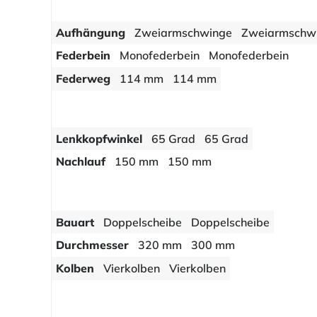
Aufhängung
Zweiarmschwinge
Zweiarmschw
Federbein
Monofederbein
Monofederbein
Federweg
114 mm
114 mm
Lenkkopfwinkel
65 Grad
65 Grad
Nachlauf
150 mm
150 mm
Bauart
Doppelscheibe
Doppelscheibe
Durchmesser
320 mm
300 mm
Kolben
Vierkolben
Vierkolben