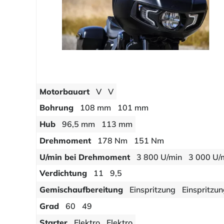
Motorbauart
V
V
Bohrung
108 mm
101 mm
Hub
96,5 mm
113 mm
Drehmoment
178 Nm
151 Nm
U/min bei Drehmoment
3 800 U/min
3 000 U/
Verdichtung
11
9,5
Gemischaufbereitung
Einspritzung
Einspritzu
Grad
60
49
Starter
Elektro
Elektro