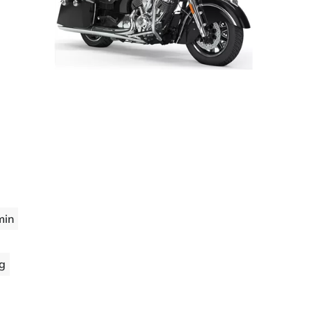
min
ng