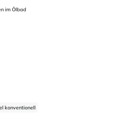
en im Ölbad
l konventionell