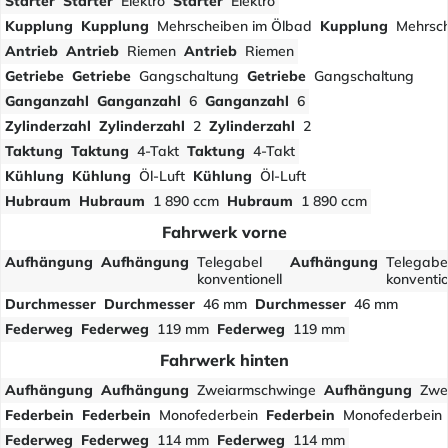
Starter
Starter
Elektro
Starter
Elektro
Kupplung
Kupplung
Mehrscheiben im Ölbad
Kupplung
Mehrsch
Antrieb
Antrieb
Riemen
Antrieb
Riemen
Getriebe
Getriebe
Gangschaltung
Getriebe
Gangschaltung
Ganganzahl
Ganganzahl
6
Ganganzahl
6
Zylinderzahl
Zylinderzahl
2
Zylinderzahl
2
Taktung
Taktung
4-Takt
Taktung
4-Takt
Kühlung
Kühlung
Öl-Luft
Kühlung
Öl-Luft
Hubraum
Hubraum
1 890 ccm
Hubraum
1 890 ccm
Fahrwerk vorne
Aufhängung
Aufhängung
Telegabel
Aufhängung
Telegabe
konventionell
konventio
Durchmesser
Durchmesser
46 mm
Durchmesser
46 mm
Federweg
Federweg
119 mm
Federweg
119 mm
Fahrwerk hinten
Aufhängung
Aufhängung
Zweiarmschwinge
Aufhängung
Zwe
Federbein
Federbein
Monofederbein
Federbein
Monofederbein
Federweg
Federweg
114 mm
Federweg
114 mm