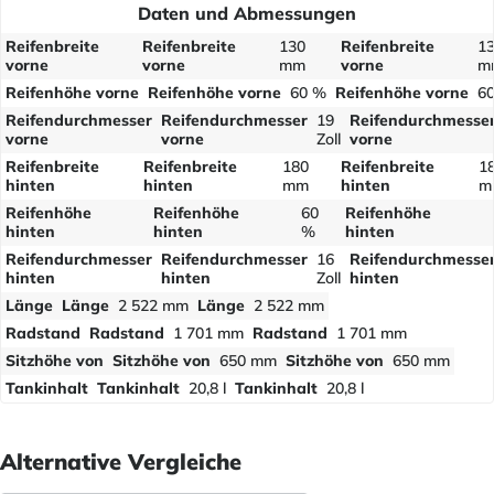
Daten und Abmessungen
Reifenbreite
Reifenbreite
130
Reifenbreite
1
vorne
vorne
mm
vorne
m
Reifenhöhe vorne
Reifenhöhe vorne
60 %
Reifenhöhe vorne
6
Reifendurchmesser
Reifendurchmesser
19
Reifendurchmesse
vorne
vorne
Zoll
vorne
Reifenbreite
Reifenbreite
180
Reifenbreite
1
hinten
hinten
mm
hinten
m
Reifenhöhe
Reifenhöhe
60
Reifenhöhe
hinten
hinten
%
hinten
Reifendurchmesser
Reifendurchmesser
16
Reifendurchmesse
hinten
hinten
Zoll
hinten
Länge
Länge
2 522 mm
Länge
2 522 mm
Radstand
Radstand
1 701 mm
Radstand
1 701 mm
Sitzhöhe von
Sitzhöhe von
650 mm
Sitzhöhe von
650 mm
Tankinhalt
Tankinhalt
20,8 l
Tankinhalt
20,8 l
Alternative Vergleiche