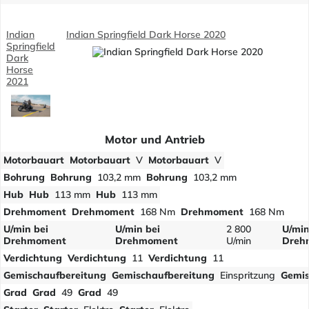
Indian
Indian Springfield Dark Horse 2020
Springfield
Dark
Horse
2021
Motor und Antrieb
Motorbauart
Motorbauart
V
Motorbauart
V
Bohrung
Bohrung
103,2 mm
Bohrung
103,2 mm
Hub
Hub
113 mm
Hub
113 mm
Drehmoment
Drehmoment
168 Nm
Drehmoment
168 Nm
U/min bei
U/min bei
2 800
U/min
Drehmoment
Drehmoment
U/min
Dreh
Verdichtung
Verdichtung
11
Verdichtung
11
Gemischaufbereitung
Gemischaufbereitung
Einspritzung
Gemis
Grad
Grad
49
Grad
49