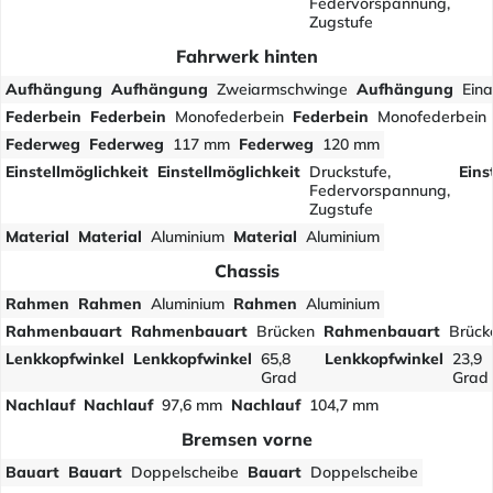
Federvorspannung,
Zugstufe
Fahrwerk hinten
Aufhängung
Aufhängung
Zweiarmschwinge
Aufhängung
Ein
Federbein
Federbein
Monofederbein
Federbein
Monofederbein
Federweg
Federweg
117 mm
Federweg
120 mm
Einstellmöglichkeit
Einstellmöglichkeit
Druckstufe,
Eins
Federvorspannung,
Zugstufe
Material
Material
Aluminium
Material
Aluminium
Chassis
Rahmen
Rahmen
Aluminium
Rahmen
Aluminium
Rahmenbauart
Rahmenbauart
Brücken
Rahmenbauart
Brück
Lenkkopfwinkel
Lenkkopfwinkel
65,8
Lenkkopfwinkel
23,9
Grad
Grad
Nachlauf
Nachlauf
97,6 mm
Nachlauf
104,7 mm
Bremsen vorne
Bauart
Bauart
Doppelscheibe
Bauart
Doppelscheibe