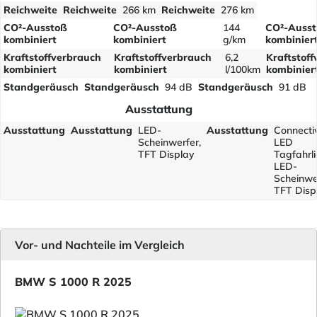
Reichweite
Reichweite
266 km
Reichweite
276 km
CO²-Ausstoß
CO²-Ausstoß
144
CO²-Auss
kombiniert
kombiniert
g/km
kombinier
Kraftstoffverbrauch
Kraftstoffverbrauch
6,2
Kraftstof
kombiniert
kombiniert
l/100km
kombinier
Standgeräusch
Standgeräusch
94 dB
Standgeräusch
91 dB
Ausstattung
Ausstattung
Ausstattung
LED-
Ausstattung
Connectiv
Scheinwerfer,
LED
TFT Display
Tagfahrli
LED-
Scheinwe
TFT Disp
Vor- und Nachteile im Vergleich
BMW S 1000 R 2025