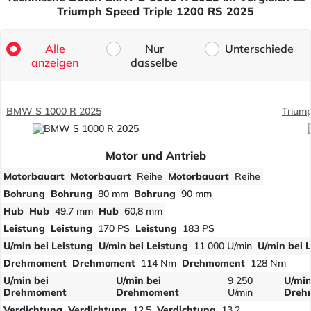
Triumph Speed Triple 1200 RS 2025
Alle
Nur
Unterschiede
anzeigen
dasselbe
BMW S 1000 R 2025
Trium
Motor und Antrieb
Motorbauart
Motorbauart
Reihe
Motorbauart
Reihe
Bohrung
Bohrung
80 mm
Bohrung
90 mm
Hub
Hub
49,7 mm
Hub
60,8 mm
Leistung
Leistung
170 PS
Leistung
183 PS
U/min bei Leistung
U/min bei Leistung
11 000 U/min
U/min bei 
Drehmoment
Drehmoment
114 Nm
Drehmoment
128 Nm
U/min bei
U/min bei
9 250
U/min
Drehmoment
Drehmoment
U/min
Dreh
Verdichtung
Verdichtung
12,5
Verdichtung
13,2