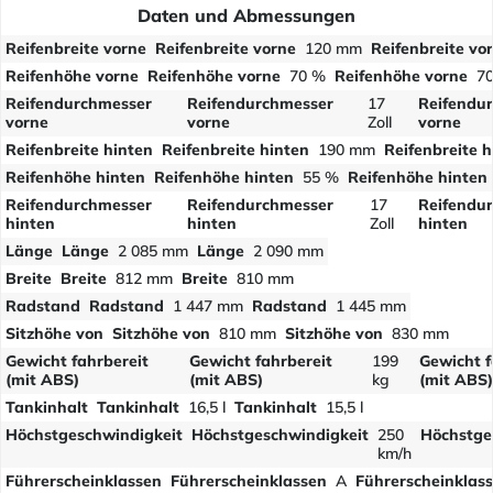
Daten und Abmessungen
Reifenbreite vorne
Reifenbreite vorne
120 mm
Reifenbreite vo
Reifenhöhe vorne
Reifenhöhe vorne
70 %
Reifenhöhe vorne
7
Reifendurchmesser
Reifendurchmesser
17
Reifendu
vorne
vorne
Zoll
vorne
Reifenbreite hinten
Reifenbreite hinten
190 mm
Reifenbreite h
Reifenhöhe hinten
Reifenhöhe hinten
55 %
Reifenhöhe hinten
Reifendurchmesser
Reifendurchmesser
17
Reifendu
hinten
hinten
Zoll
hinten
Länge
Länge
2 085 mm
Länge
2 090 mm
Breite
Breite
812 mm
Breite
810 mm
Radstand
Radstand
1 447 mm
Radstand
1 445 mm
Sitzhöhe von
Sitzhöhe von
810 mm
Sitzhöhe von
830 mm
Gewicht fahrbereit
Gewicht fahrbereit
199
Gewicht f
(mit ABS)
(mit ABS)
kg
(mit ABS)
Tankinhalt
Tankinhalt
16,5 l
Tankinhalt
15,5 l
Höchstgeschwindigkeit
Höchstgeschwindigkeit
250
Höchstge
km/h
Führerscheinklassen
Führerscheinklassen
A
Führerscheinklas