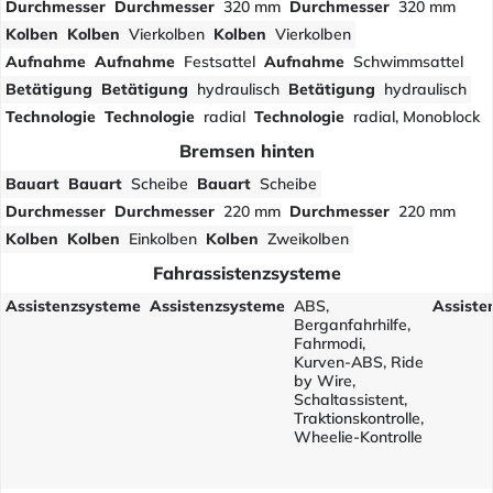
Durchmesser
Durchmesser
320 mm
Durchmesser
320 mm
Kolben
Kolben
Vierkolben
Kolben
Vierkolben
Aufnahme
Aufnahme
Festsattel
Aufnahme
Schwimmsattel
Betätigung
Betätigung
hydraulisch
Betätigung
hydraulisch
Technologie
Technologie
radial
Technologie
radial, Monoblock
Bremsen hinten
Bauart
Bauart
Scheibe
Bauart
Scheibe
Durchmesser
Durchmesser
220 mm
Durchmesser
220 mm
Kolben
Kolben
Einkolben
Kolben
Zweikolben
Fahrassistenzsysteme
Assistenzsysteme
Assistenzsysteme
ABS,
Assiste
Berganfahrhilfe,
Fahrmodi,
Kurven-ABS, Ride
by Wire,
Schaltassistent,
Traktionskontrolle,
Wheelie-Kontrolle