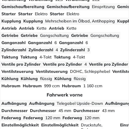
Gemischaufbereitung
Gemischaufbereitung
Einspritzung
Gemis
Starter
Starter
Elektro
Starter
Elektro
Kupplung
Kupplung
Mehrscheiben im Ölbad, Antihopping
Kupp
Antrieb
Antrieb
Kette
Antrieb
Kette
Getriebe
Getriebe
Gangschaltung
Getriebe
Gangschaltung
Ganganzahl
Ganganzahl
6
Ganganzahl
6
Zylinderzahl
Zylinderzahl
4
Zylinderzahl
3
Taktung
Taktung
4-Takt
Taktung
4-Takt
Ventile pro Zylinder
Ventile pro Zylinder
4
Ventile pro Zylinder
Ventilsteuerung
Ventilsteuerung
DOHC, Schlepphebel
Ventils
Kühlung
Kühlung
flüssig
Kühlung
flüssig
Hubraum
Hubraum
999 ccm
Hubraum
1 160 ccm
Fahrwerk vorne
Aufhängung
Aufhängung
Telegabel Upside-Down
Aufhängun
Durchmesser
Durchmesser
45 mm
Durchmesser
43 mm
Federweg
Federweg
120 mm
Federweg
120 mm
Einstellmöglichkeit
Einstellmöglichkeit
Druckstufe,
Eins