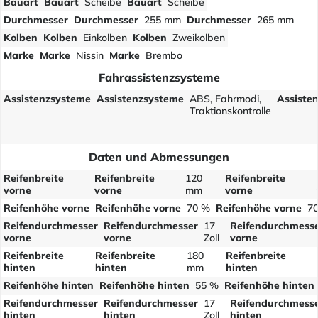
Bauart
Bauart
Scheibe
Bauart
Scheibe
Durchmesser
Durchmesser
255 mm
Durchmesser
265 mm
Kolben
Kolben
Einkolben
Kolben
Zweikolben
Marke
Marke
Nissin
Marke
Brembo
Fahrassistenzsysteme
Assistenzsysteme
Assistenzsysteme
ABS, Fahrmodi,
Assiste
Traktionskontrolle
Daten und Abmessungen
Reifenbreite
Reifenbreite
120
Reifenbreite
vorne
vorne
mm
vorne
Reifenhöhe vorne
Reifenhöhe vorne
70 %
Reifenhöhe vorne
7
Reifendurchmesser
Reifendurchmesser
17
Reifendurchmess
vorne
vorne
Zoll
vorne
Reifenbreite
Reifenbreite
180
Reifenbreite
hinten
hinten
mm
hinten
Reifenhöhe hinten
Reifenhöhe hinten
55 %
Reifenhöhe hinten
Reifendurchmesser
Reifendurchmesser
17
Reifendurchmess
hinten
hinten
Zoll
hinten