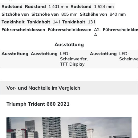
Radstand
Radstand
1 401 mm
Radstand
1 524 mm
Sitzhöhe von
Sitzhöhe von
805 mm
Sitzhöhe von
840 mm
Tankinhalt
Tankinhalt
14 l
Tankinhalt
13 l
Führerscheinklassen
Führerscheinklassen
A2,
Führerscheinkla
A
Ausstattung
Ausstattung
Ausstattung
LED-
Ausstattung
LED-
Scheinwerfer,
Scheinwe
TFT Display
Vor- und Nachteile im Vergleich
Triumph Trident 660 2021