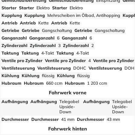
Gemischaufbereitung
Gemischaufbereitung
Einspritzung
Gemis
Starter
Starter
Elektro
Starter
Elektro
Kupplung
Kupplung
Mehrscheiben im Ölbad, Antihopping
Kupp
Antrieb
Antrieb
Kette
Antrieb
Kette
Getriebe
Getriebe
Gangschaltung
Getriebe
Gangschaltung
Ganganzahl
Ganganzahl
6
Ganganzahl
6
Zylinderzahl
Zylinderzahl
3
Zylinderzahl
2
Taktung
Taktung
4-Takt
Taktung
4-Takt
Ventile pro Zylinder
Ventile pro Zylinder
4
Ventile pro Zylinder
Ventilsteuerung
Ventilsteuerung
DOHC
Ventilsteuerung
DOH
Kühlung
Kühlung
flüssig
Kühlung
flüssig
Hubraum
Hubraum
660 ccm
Hubraum
1 203 ccm
Fahrwerk vorne
Aufhängung
Aufhängung
Telegabel
Aufhängung
Telegabel
Upside-
Upside-
Down
Down
Durchmesser
Durchmesser
41 mm
Durchmesser
43 mm
Fahrwerk hinten