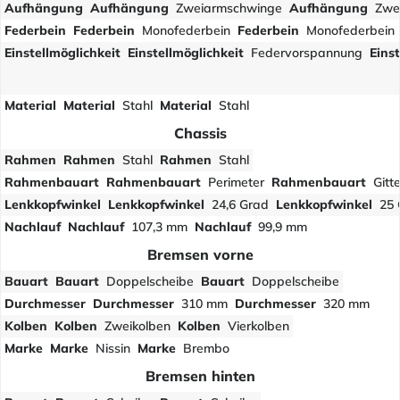
Aufhängung
Aufhängung
Zweiarmschwinge
Aufhängung
Zwe
Federbein
Federbein
Monofederbein
Federbein
Monofederbein
Einstellmöglichkeit
Einstellmöglichkeit
Federvorspannung
Eins
Material
Material
Stahl
Material
Stahl
Chassis
Rahmen
Rahmen
Stahl
Rahmen
Stahl
Rahmenbauart
Rahmenbauart
Perimeter
Rahmenbauart
Gitt
Lenkkopfwinkel
Lenkkopfwinkel
24,6 Grad
Lenkkopfwinkel
25 
Nachlauf
Nachlauf
107,3 mm
Nachlauf
99,9 mm
Bremsen vorne
Bauart
Bauart
Doppelscheibe
Bauart
Doppelscheibe
Durchmesser
Durchmesser
310 mm
Durchmesser
320 mm
Kolben
Kolben
Zweikolben
Kolben
Vierkolben
Marke
Marke
Nissin
Marke
Brembo
Bremsen hinten