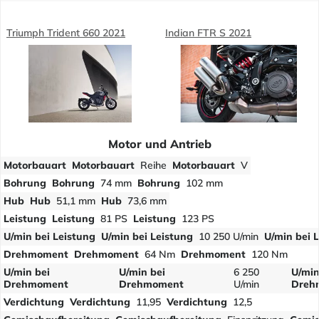
Triumph Trident 660 2021
Indian FTR S 2021
Motor und Antrieb
Motorbauart
Motorbauart
Reihe
Motorbauart
V
Bohrung
Bohrung
74 mm
Bohrung
102 mm
Hub
Hub
51,1 mm
Hub
73,6 mm
Leistung
Leistung
81 PS
Leistung
123 PS
U/min bei Leistung
U/min bei Leistung
10 250 U/min
U/min bei 
Drehmoment
Drehmoment
64 Nm
Drehmoment
120 Nm
U/min bei
U/min bei
6 250
U/min
Drehmoment
Drehmoment
U/min
Dreh
Verdichtung
Verdichtung
11,95
Verdichtung
12,5