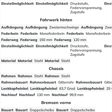
Einstellmöglichkeit
Einstellmöglichkeit
Druckstufe,
Eins
Federvorspannung,
Zugstufe
Fahrwerk hinten
Aufhängung
Aufhängung
Zweiarmschwinge
Aufhängung
Zwe
Federbein
Federbein
Monofederbein
Federbein
Monofederbein
Federweg
Federweg
150 mm
Federweg
120 mm
Einstellmöglichkeit
Einstellmöglichkeit
Druckstufe,
Eins
Federvorspannung,
Zugstufe
Material
Material
Stahl
Material
Stahl
Chassis
Rahmen
Rahmen
Stahl
Rahmen
Stahl
Rahmenbauart
Rahmenbauart
Gitterrohr
Rahmenbauart
Gitte
Lenkkopfwinkel
Lenkkopfwinkel
63,7 Grad
Lenkkopfwinkel
25 
Nachlauf
Nachlauf
130 mm
Nachlauf
99,9 mm
Bremsen vorne
Bauart
Bauart
Doppelscheibe
Bauart
Doppelscheibe