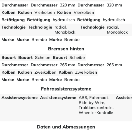
Durchmesser
Durchmesser
320 mm
Durchmesser
320 mm
Kolben
Kolben
Vierkolben
Kolben
Vierkolben
Betätigung
Betätigung
hydraulisch
Betätigung
hydraulisch
Technologie
Technologie
radial,
Technologie
radial,
Monoblock
Monoblock
Marke
Marke
Brembo
Marke
Brembo
Bremsen hinten
Bauart
Bauart
Scheibe
Bauart
Scheibe
Durchmesser
Durchmesser
265 mm
Durchmesser
265 mm
Kolben
Kolben
Zweikolben
Kolben
Zweikolben
Marke
Marke
Brembo
Marke
Brembo
Fahrassistenzsysteme
Assistenzsysteme
Assistenzsysteme
ABS, Fahrmodi,
Assiste
Ride by Wire,
Traktionskontrolle,
Wheelie-Kontrolle
Daten und Abmessungen