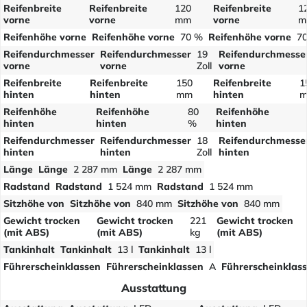
Reifenbreite
Reifenbreite
120
Reifenbreite
1
vorne
vorne
mm
vorne
m
Reifenhöhe vorne
Reifenhöhe vorne
70 %
Reifenhöhe vorne
7
Reifendurchmesser
Reifendurchmesser
19
Reifendurchmesse
vorne
vorne
Zoll
vorne
Reifenbreite
Reifenbreite
150
Reifenbreite
1
hinten
hinten
mm
hinten
Reifenhöhe
Reifenhöhe
80
Reifenhöhe
hinten
hinten
%
hinten
Reifendurchmesser
Reifendurchmesser
18
Reifendurchmesse
hinten
hinten
Zoll
hinten
Länge
Länge
2 287 mm
Länge
2 287 mm
Radstand
Radstand
1 524 mm
Radstand
1 524 mm
Sitzhöhe von
Sitzhöhe von
840 mm
Sitzhöhe von
840 mm
Gewicht trocken
Gewicht trocken
221
Gewicht trocken
(mit ABS)
(mit ABS)
kg
(mit ABS)
Tankinhalt
Tankinhalt
13 l
Tankinhalt
13 l
Führerscheinklassen
Führerscheinklassen
A
Führerscheinklas
Ausstattung