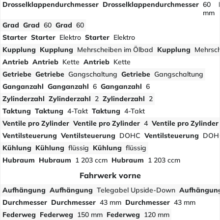
Drosselklappendurchmesser
Drosselklappendurchmesser
60
mm
Grad
Grad
60
Grad
60
Starter
Starter
Elektro
Starter
Elektro
Kupplung
Kupplung
Mehrscheiben im Ölbad
Kupplung
Mehrsch
Antrieb
Antrieb
Kette
Antrieb
Kette
Getriebe
Getriebe
Gangschaltung
Getriebe
Gangschaltung
Ganganzahl
Ganganzahl
6
Ganganzahl
6
Zylinderzahl
Zylinderzahl
2
Zylinderzahl
2
Taktung
Taktung
4-Takt
Taktung
4-Takt
Ventile pro Zylinder
Ventile pro Zylinder
4
Ventile pro Zylinder
Ventilsteuerung
Ventilsteuerung
DOHC
Ventilsteuerung
DOH
Kühlung
Kühlung
flüssig
Kühlung
flüssig
Hubraum
Hubraum
1 203 ccm
Hubraum
1 203 ccm
Fahrwerk vorne
Aufhängung
Aufhängung
Telegabel Upside-Down
Aufhängun
Durchmesser
Durchmesser
43 mm
Durchmesser
43 mm
Federweg
Federweg
150 mm
Federweg
120 mm