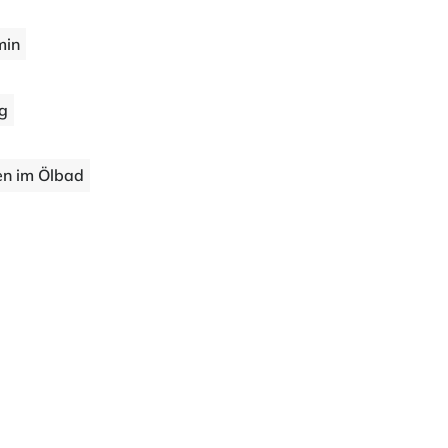
min
ng
en im Ölbad