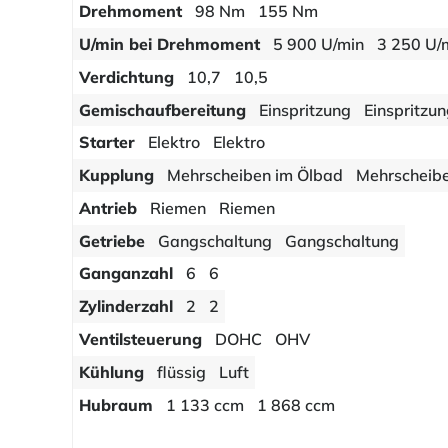
Drehmoment
98 Nm
155 Nm
U/min bei Drehmoment
5 900 U/min
3 250 U/
Verdichtung
10,7
10,5
Gemischaufbereitung
Einspritzung
Einspritzu
Starter
Elektro
Elektro
Kupplung
Mehrscheiben im Ölbad
Mehrscheib
Antrieb
Riemen
Riemen
Getriebe
Gangschaltung
Gangschaltung
Ganganzahl
6
6
Zylinderzahl
2
2
Ventilsteuerung
DOHC
OHV
Kühlung
flüssig
Luft
Hubraum
1 133 ccm
1 868 ccm