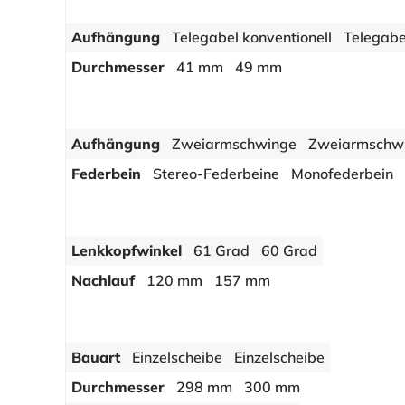
Aufhängung
Telegabel konventionell
Telegabe
Durchmesser
41 mm
49 mm
Aufhängung
Zweiarmschwinge
Zweiarmschw
Federbein
Stereo-Federbeine
Monofederbein
Lenkkopfwinkel
61 Grad
60 Grad
Nachlauf
120 mm
157 mm
Bauart
Einzelscheibe
Einzelscheibe
Durchmesser
298 mm
300 mm