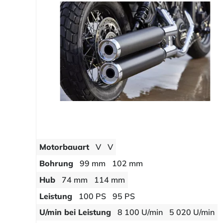
Motorbauart
V
V
Bohrung
99 mm
102 mm
Hub
74 mm
114 mm
Leistung
100 PS
95 PS
U/min bei Leistung
8 100 U/min
5 020 U/min