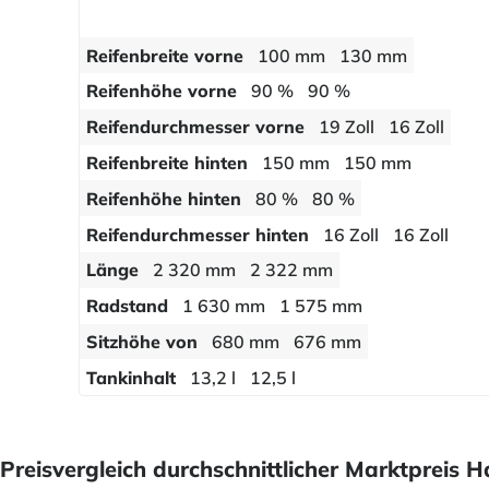
Reifenbreite vorne
100 mm
130 mm
Reifenhöhe vorne
90 %
90 %
Reifendurchmesser vorne
19 Zoll
16 Zoll
Reifenbreite hinten
150 mm
150 mm
Reifenhöhe hinten
80 %
80 %
Reifendurchmesser hinten
16 Zoll
16 Zoll
Länge
2 320 mm
2 322 mm
Radstand
1 630 mm
1 575 mm
Sitzhöhe von
680 mm
676 mm
Tankinhalt
13,2 l
12,5 l
Preisvergleich durchschnittlicher Marktpreis 