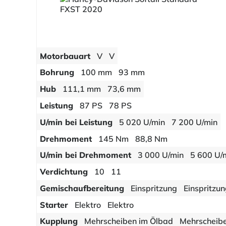
Motorbauart
V
V
Bohrung
100 mm
93 mm
Hub
111,1 mm
73,6 mm
Leistung
87 PS
78 PS
U/min bei Leistung
5 020 U/min
7 200 U/min
Drehmoment
145 Nm
88,8 Nm
U/min bei Drehmoment
3 000 U/min
5 600 U/
Verdichtung
10
11
Gemischaufbereitung
Einspritzung
Einspritzu
Starter
Elektro
Elektro
Kupplung
Mehrscheiben im Ölbad
Mehrscheib