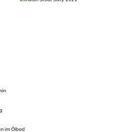
min
ng
en im Ölbad