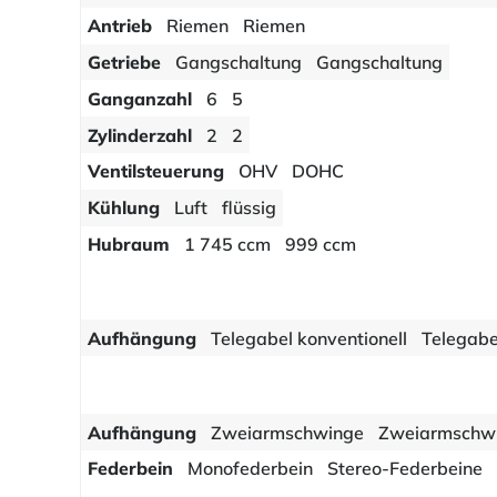
Antrieb
Riemen
Riemen
Getriebe
Gangschaltung
Gangschaltung
Ganganzahl
6
5
Zylinderzahl
2
2
Ventilsteuerung
OHV
DOHC
Kühlung
Luft
flüssig
Hubraum
1 745 ccm
999 ccm
Aufhängung
Telegabel konventionell
Telegabe
Aufhängung
Zweiarmschwinge
Zweiarmschw
Federbein
Monofederbein
Stereo-Federbeine