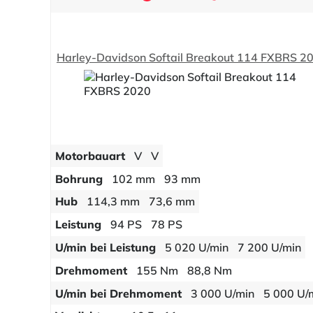
Harley-Davidson Softail Breakout 114 FXBRS 2
Motorbauart
V
V
Bohrung
102 mm
93 mm
Hub
114,3 mm
73,6 mm
Leistung
94 PS
78 PS
U/min bei Leistung
5 020 U/min
7 200 U/min
Drehmoment
155 Nm
88,8 Nm
U/min bei Drehmoment
3 000 U/min
5 000 U/