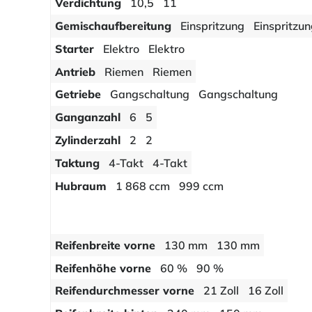
Verdichtung
10,5
11
Gemischaufbereitung
Einspritzung
Einspritzu
Starter
Elektro
Elektro
Antrieb
Riemen
Riemen
Getriebe
Gangschaltung
Gangschaltung
Ganganzahl
6
5
Zylinderzahl
2
2
Taktung
4-Takt
4-Takt
Hubraum
1 868 ccm
999 ccm
Reifenbreite vorne
130 mm
130 mm
Reifenhöhe vorne
60 %
90 %
Reifendurchmesser vorne
21 Zoll
16 Zoll