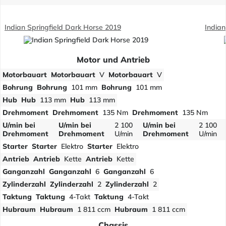
Indian Springfield Dark Horse 2019
Indian
Motor und Antrieb
Motorbauart
Motorbauart
V
Motorbauart
V
Bohrung
Bohrung
101 mm
Bohrung
101 mm
Hub
Hub
113 mm
Hub
113 mm
Drehmoment
Drehmoment
135 Nm
Drehmoment
135 Nm
U/min bei
U/min bei
2 100
U/min bei
2 100
Drehmoment
Drehmoment
U/min
Drehmoment
U/min
Starter
Starter
Elektro
Starter
Elektro
Antrieb
Antrieb
Kette
Antrieb
Kette
Ganganzahl
Ganganzahl
6
Ganganzahl
6
Zylinderzahl
Zylinderzahl
2
Zylinderzahl
2
Taktung
Taktung
4-Takt
Taktung
4-Takt
Hubraum
Hubraum
1 811 ccm
Hubraum
1 811 ccm
Chassis