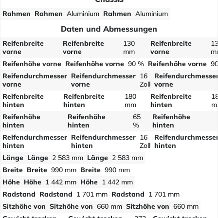
Rahmen
Rahmen
Aluminium
Rahmen
Aluminium
Daten und Abmessungen
Reifenbreite
Reifenbreite
130
Reifenbreite
1
vorne
vorne
mm
vorne
m
Reifenhöhe vorne
Reifenhöhe vorne
90 %
Reifenhöhe vorne
9
Reifendurchmesser
Reifendurchmesser
16
Reifendurchmesse
vorne
vorne
Zoll
vorne
Reifenbreite
Reifenbreite
180
Reifenbreite
1
hinten
hinten
mm
hinten
m
Reifenhöhe
Reifenhöhe
65
Reifenhöhe
hinten
hinten
%
hinten
Reifendurchmesser
Reifendurchmesser
16
Reifendurchmesse
hinten
hinten
Zoll
hinten
Länge
Länge
2 583 mm
Länge
2 583 mm
Breite
Breite
990 mm
Breite
990 mm
Höhe
Höhe
1 442 mm
Höhe
1 442 mm
Radstand
Radstand
1 701 mm
Radstand
1 701 mm
Sitzhöhe von
Sitzhöhe von
660 mm
Sitzhöhe von
660 mm