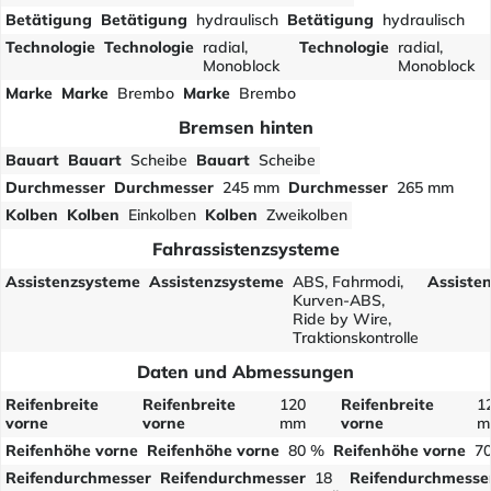
Betätigung
Betätigung
hydraulisch
Betätigung
hydraulisch
Technologie
Technologie
radial,
Technologie
radial,
Monoblock
Monoblock
Marke
Marke
Brembo
Marke
Brembo
Bremsen hinten
Bauart
Bauart
Scheibe
Bauart
Scheibe
Durchmesser
Durchmesser
245 mm
Durchmesser
265 mm
Kolben
Kolben
Einkolben
Kolben
Zweikolben
Fahrassistenzsysteme
Assistenzsysteme
Assistenzsysteme
ABS, Fahrmodi,
Assiste
Kurven-ABS,
Ride by Wire,
Traktionskontrolle
Daten und Abmessungen
Reifenbreite
Reifenbreite
120
Reifenbreite
1
vorne
vorne
mm
vorne
m
Reifenhöhe vorne
Reifenhöhe vorne
80 %
Reifenhöhe vorne
7
Reifendurchmesser
Reifendurchmesser
18
Reifendurchmesse