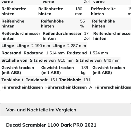
vorne
vorne
Zoll
vorne
Reifenbreite
Reifenbreite
180
Reifenbreite
1
hinten
hinten
mm
hinten
Reifenhöhe
Reifenhöhe
55
Reifenhöhe
hinten
hinten
%
hinten
Reifendurchmesser
Reifendurchmesser
17
Reifendurchmesse
hinten
hinten
Zoll
hinten
Länge
Länge
2 190 mm
Länge
2 287 mm
Radstand
Radstand
1 514 mm
Radstand
1 524 mm
Sitzhöhe von
Sitzhöhe von
810 mm
Sitzhöhe von
840 mm
Gewicht trocken
Gewicht trocken
189
Gewicht trocken
(mit ABS)
(mit ABS)
kg
(mit ABS)
Tankinhalt
Tankinhalt
15 l
Tankinhalt
13 l
Führerscheinklassen
Führerscheinklassen
A
Führerscheinklas
Vor- und Nachteile im Vergleich
Ducati Scrambler 1100 Dark PRO 2021