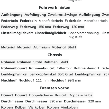
Fahrwerk hinten
Aufhängung
Aufhängung
Zweiarmschwinge
Aufhängung
Zwe
Federbein
Federbein
Monofederbein
Federbein
Monofederbein
Federweg
Federweg
150 mm
Federweg
120 mm
Einstellmöglichkeit
Einstellmöglichkeit
Federvorspannung,
Eins
Zugstufe
Material
Material
Aluminium
Material
Stahl
Chassis
Rahmen
Rahmen
Stahl
Rahmen
Stahl
Rahmenbauart
Rahmenbauart
Gitterrohr
Rahmenbauart
Gitte
Lenkkopfwinkel
Lenkkopfwinkel
65,5 Grad
Lenkkopfwinkel
25 
Nachlauf
Nachlauf
111 mm
Nachlauf
99,9 mm
Bremsen vorne
Bauart
Bauart
Doppelscheibe
Bauart
Doppelscheibe
Durchmesser
Durchmesser
320 mm
Durchmesser
320 mm
Kolben
Kolben
Vierkolben
Kolben
Vierkolben