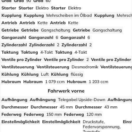
Grad
Grad
90
Grad
60
Starter
Starter
Elektro
Starter
Elektro
Kupplung
Kupplung
Mehrscheiben im Ölbad
Kupplung
Mehrsch
Antrieb
Antrieb
Kette
Antrieb
Kette
Getriebe
Getriebe
Gangschaltung
Getriebe
Gangschaltung
Ganganzahl
Ganganzahl
6
Ganganzahl
6
Zylinderzahl
Zylinderzahl
2
Zylinderzahl
2
Taktung
Taktung
4-Takt
Taktung
4-Takt
Ventile pro Zylinder
Ventile pro Zylinder
2
Ventile pro Zylinder
Ventilsteuerung
Ventilsteuerung
Desmodromik
Ventilsteuerun
Kühlung
Kühlung
Luft
Kühlung
flüssig
Hubraum
Hubraum
1 079 ccm
Hubraum
1 203 ccm
Fahrwerk vorne
Aufhängung
Aufhängung
Telegabel Upside-Down
Aufhängun
Durchmesser
Durchmesser
45 mm
Durchmesser
43 mm
Federweg
Federweg
150 mm
Federweg
120 mm
Einstellmöglichkeit
Einstellmöglichkeit
Druckstufe,
Eins
Federvorspannung,
Zugstufe