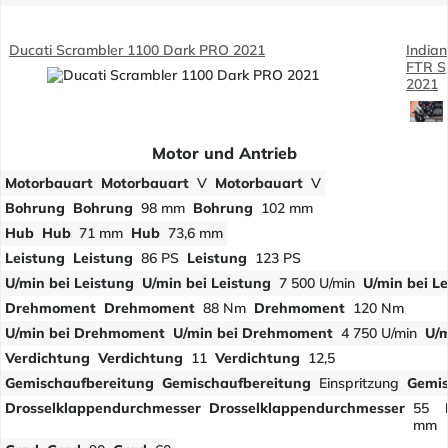
Ducati Scrambler 1100 Dark PRO 2021
Indian
FTR S
2021
Motor und Antrieb
Motorbauart
Motorbauart
V
Motorbauart
V
Bohrung
Bohrung
98 mm
Bohrung
102 mm
Hub
Hub
71 mm
Hub
73,6 mm
Leistung
Leistung
86 PS
Leistung
123 PS
U/min bei Leistung
U/min bei Leistung
7 500 U/min
U/min bei L
Drehmoment
Drehmoment
88 Nm
Drehmoment
120 Nm
U/min bei Drehmoment
U/min bei Drehmoment
4 750 U/min
U/
Verdichtung
Verdichtung
11
Verdichtung
12,5
Gemischaufbereitung
Gemischaufbereitung
Einspritzung
Gemis
Drosselklappendurchmesser
Drosselklappendurchmesser
55
mm