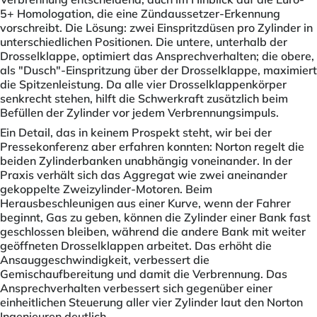
5+ Homologation, die eine Zündaussetzer-Erkennung
vorschreibt. Die Lösung: zwei Einspritzdüsen pro Zylinder in
unterschiedlichen Positionen. Die untere, unterhalb der
Drosselklappe, optimiert das Ansprechverhalten; die obere,
als "Dusch"-Einspritzung über der Drosselklappe, maximiert
die Spitzenleistung. Da alle vier Drosselklappenkörper
senkrecht stehen, hilft die Schwerkraft zusätzlich beim
Befüllen der Zylinder vor jedem Verbrennungsimpuls.
Ein Detail, das in keinem Prospekt steht, wir bei der
Pressekonferenz aber erfahren konnten: Norton regelt die
beiden Zylinderbanken unabhängig voneinander. In der
Praxis verhält sich das Aggregat wie zwei aneinander
gekoppelte Zweizylinder-Motoren. Beim
Herausbeschleunigen aus einer Kurve, wenn der Fahrer
beginnt, Gas zu geben, können die Zylinder einer Bank fast
geschlossen bleiben, während die andere Bank mit weiter
geöffneten Drosselklappen arbeitet. Das erhöht die
Ansauggeschwindigkeit, verbessert die
Gemischaufbereitung und damit die Verbrennung. Das
Ansprechverhalten verbessert sich gegenüber einer
einheitlichen Steuerung aller vier Zylinder laut den Norton
Ingenieuren deutlich.