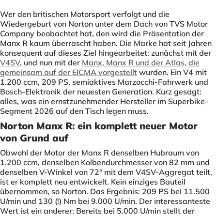
Wer den britischen Motorsport verfolgt und die
Wiedergeburt von Norton unter dem Dach von TVS Motor
Company beobachtet hat, den wird die Präsentation der
Manx R kaum überrascht haben. Die Marke hat seit Jahren
konsequent auf dieses Ziel hingearbeitet: zunächst mit der
V4SV
, und nun mit der
Manx, Manx R und der Atlas, die
gemeinsam auf der EICMA vorgestellt
wurden. Ein V4 mit
1.200 ccm, 209 PS, semiaktives Marzocchi-Fahrwerk und
Bosch-Elektronik der neuesten Generation. Kurz gesagt:
alles, was ein ernstzunehmender Hersteller im Superbike-
Segment 2026 auf den Tisch legen muss.
Norton Manx R: ein komplett neuer Motor
von Grund auf
Obwohl der Motor der Manx R denselben Hubraum von
1.200 ccm, denselben Kolbendurchmesser von 82 mm und
denselben V-Winkel von 72° mit dem V4SV-Aggregat teilt,
ist er komplett neu entwickelt. Kein einziges Bauteil
übernommen, so Norton. Das Ergebnis: 209 PS bei 11.500
U/min und 130 (!) Nm bei 9.000 U/min. Der interessanteste
Wert ist ein anderer: Bereits bei 5.000 U/min stellt der