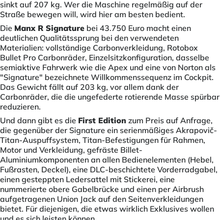
sinkt auf 207 kg. Wer die Maschine regelmäßig auf der
Straße bewegen will, wird hier am besten bedient.
Die
Manx R Signature
bei 43.750 Euro macht einen
deutlichen Qualitätssprung bei den verwendeten
Materialien: vollständige Carbonverkleidung, Rotobox
Bullet Pro Carbonräder, Einzelsitzkonfiguration, dasselbe
semiaktive Fahrwerk wie die Apex und eine von Norton als
"Signature" bezeichnete Willkommenssequenz im Cockpit.
Das Gewicht fällt auf 203 kg, vor allem dank der
Carbonräder, die die ungefederte rotierende Masse spürbar
reduzieren.
Und dann gibt es die
First Edition
zum Preis auf Anfrage,
die gegenüber der Signature ein serienmäßiges Akrapovič-
Titan-Auspuffsystem, Titan-Befestigungen für Rahmen,
Motor und Verkleidung, gefräste Billet-
Aluminiumkomponenten an allen Bedienelementen (Hebel,
Fußrasten, Deckel), eine DLC-beschichtete Vorderradgabel,
einen gesteppten Ledersattel mit Stickerei, eine
nummerierte obere Gabelbrücke und einen per Airbrush
aufgetragenen Union Jack auf den Seitenverkleidungen
bietet. Für diejenigen, die etwas wirklich Exklusives wollen
und es sich leisten können.