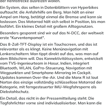
der Rennstrecke ausreizen wollen.
Ein System, das selten in Datenblättern von Hyperbikes
auftaucht: die Anfahrhilfe am Berg. Man hält an einer
Ampel am Hang, betätigt einmal die Bremse und kann sie
loslassen. Das Motorrad hält sich selbst in Position, bis man
losfährt. Ein kleines Detail mit großem Alltagsnutzen.
Besonders gespannt sind wir auf das N-DCC, der weltweit
erste "Kurventempomat".
Das 8-Zoll-TFT-Display ist ein Touchscreen, und das ist
relevanter als es klingt. Keine Menünavigation mit
Lenkerschaltern: Man tippt direkt auf das, was man auf
dem Bildschirm will. Das Konnektivitätssystem, entwickelt
vom TVS-Ingenieurteam in Hosur, Indien, integriert
Bluetooth, WLAN, GoPro-Steuerung, Navigation mit
Wegpunkten und Smartphone-Mirroring im Cockpit.
Updates kommen Over-the-Air. Und die Manx R ist laut
Norton das einzige vollständig schlüssellose Motorrad der
Kategorie, mit ferngesteuerter IMU-Wegfahrsperre als
Diebstahlschutz.
Ein Detail, das nicht in der Pressemitteilung steht: Die
Tagfahrlichter vorne sind individualisierbar. Man kann die