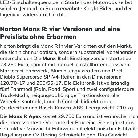
LED-Einschaltsequenz beim Starten des Motorrads selbst
wählen. Jemand im Raum erwähnte Knight Rider, und der
Ingenieur widersprach nicht.
Norton Manx R: vier Versionen und eine
Preisliste ohne Erbarmen
Norton bringt die Manx R in vier Varianten auf den Markt,
die sich nicht nur optisch, sondern substanziell voneinander
unterscheiden.Die
Manx R
als Einstiegsversion startet bei
23.250 Euro, kommt mit manuell einstellbarem passivem
Marzocchi-Fahrwerk, Aluminiumgussrädern und Pirelli
Diablo Supercorsa SP-V4-Reifen in den Dimensionen
120/70-17 und 200/55-17. Die Elektronik ist vollständig:
fünf Fahrmodi (Rain, Road, Sport und zwei konfigurierbare
Track-Modi), neigungsabhängige Traktionskontrolle,
Wheelie-Kontrolle, Launch Control, bidirektionaler
Quickshifter und Bosch-Kurven-ABS. Leergewicht: 210 kg.
Die
Manx R Apex
kostet 29.750 Euro und ist wahrscheinlich
die interessanteste Variante der Baureihe. Sie ergänzt das
semiaktive Marzocchi-Fahrwerk mit elektronischer Echtzeit-
Regelung und OZ Racing Schmiedefelgen. Das Gewicht