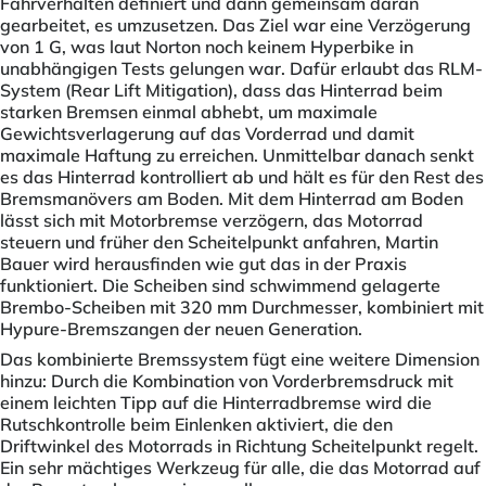
Fahrverhalten definiert und dann gemeinsam daran
gearbeitet, es umzusetzen. Das Ziel war eine Verzögerung
von 1 G, was laut Norton noch keinem Hyperbike in
unabhängigen Tests gelungen war. Dafür erlaubt das RLM-
System (Rear Lift Mitigation), dass das Hinterrad beim
starken Bremsen einmal abhebt, um maximale
Gewichtsverlagerung auf das Vorderrad und damit
maximale Haftung zu erreichen. Unmittelbar danach senkt
es das Hinterrad kontrolliert ab und hält es für den Rest des
Bremsmanövers am Boden. Mit dem Hinterrad am Boden
lässt sich mit Motorbremse verzögern, das Motorrad
steuern und früher den Scheitelpunkt anfahren, Martin
Bauer wird herausfinden wie gut das in der Praxis
funktioniert. Die Scheiben sind schwimmend gelagerte
Brembo-Scheiben mit 320 mm Durchmesser, kombiniert mit
Hypure-Bremszangen der neuen Generation.
Das kombinierte Bremssystem fügt eine weitere Dimension
hinzu: Durch die Kombination von Vorderbremsdruck mit
einem leichten Tipp auf die Hinterradbremse wird die
Rutschkontrolle beim Einlenken aktiviert, die den
Driftwinkel des Motorrads in Richtung Scheitelpunkt regelt.
Ein sehr mächtiges Werkzeug für alle, die das Motorrad auf