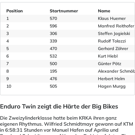
Position
Startnummer
Name
1
570
Klaus Huemer
2
596
Manfred Reithofer
3
306
Steffen Jagielski
4
339
Rudolf Tolazzi
5
470
Gerhard Zöhrer
6
532
Kurt Hiebl
7
500
Günter Pötz
8
195
Alexander Schmöl
9
476
Herbert Helm
10
505
Hagen Murgg
Enduro Twin zeigt die Härte der Big Bikes
Die Zweizylinderklasse hatte beim KRKA ihren ganz
eigenen Rhythmus. Wilfried Schmidtmayr gewann auf KTM
in 6:58:31 Stunden vor Manuel Hafen auf Aprilia und