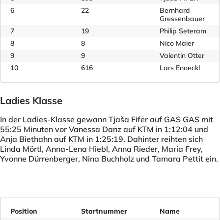
6
22
Bernhard
Gressenbauer
7
19
Philip Seteram
8
8
Nico Maier
9
9
Valentin Otter
10
616
Lars Enoeckl
Ladies Klasse
In der Ladies-Klasse gewann Tjaša Fifer auf GAS GAS mit
55:25 Minuten vor Vanessa Danz auf KTM in 1:12:04 und
Anja Biethahn auf KTM in 1:25:19. Dahinter reihten sich
Linda Mörtl, Anna-Lena Hiebl, Anna Rieder, Maria Frey,
Yvonne Dürrenberger, Nina Buchholz und Tamara Pettit ein.
Position
Startnummer
Name