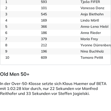
1
593
Tjaša FIFER
2
101
Vanessa Danz
3
545
Anja Biethahn
4
169
Linda Mörtl
5
366
Anna-Lena Hiebl
6
186
Anna Rieder
7
379
Maria Frey
8
212
Yvonne Dürrenber
9
196
Nina Buchholz
10
609
Tamara Pettit
Old Men 50+
In der Over-50-Klasse setzte sich Klaus Huemer auf BETA
mit 1:02:28 klar durch, nur 22 Sekunden vor Manfred
Reithofer und 33 Sekunden vor Steffen Jagielski.