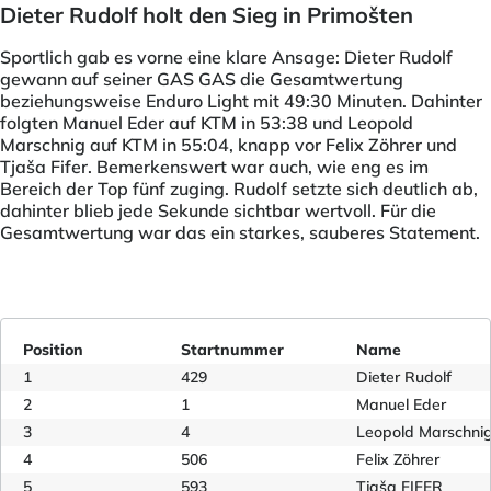
Dieter Rudolf holt den Sieg in Primošten
Sportlich gab es vorne eine klare Ansage: Dieter Rudolf
gewann auf seiner GAS GAS die Gesamtwertung
beziehungsweise Enduro Light mit 49:30 Minuten. Dahinter
folgten Manuel Eder auf KTM in 53:38 und Leopold
Marschnig auf KTM in 55:04, knapp vor Felix Zöhrer und
Tjaša Fifer. Bemerkenswert war auch, wie eng es im
Bereich der Top fünf zuging. Rudolf setzte sich deutlich ab,
dahinter blieb jede Sekunde sichtbar wertvoll. Für die
Gesamtwertung war das ein starkes, sauberes Statement.
Position
Startnummer
Name
1
429
Dieter Rudolf
2
1
Manuel Eder
3
4
Leopold Marschni
4
506
Felix Zöhrer
5
593
Tjaša FIFER