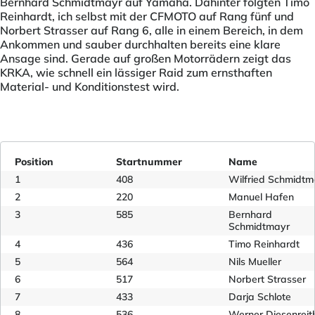
Bernhard Schmidtmayr auf Yamaha. Dahinter folgten Timo
Reinhardt, ich selbst mit der CFMOTO auf Rang fünf und
Norbert Strasser auf Rang 6, alle in einem Bereich, in dem
Ankommen und sauber durchhalten bereits eine klare
Ansage sind. Gerade auf großen Motorrädern zeigt das
KRKA, wie schnell ein lässiger Raid zum ernsthaften
Material- und Konditionstest wird.
Position
Startnummer
Name
1
408
Wilfried Schmidtm
2
220
Manuel Hafen
3
585
Bernhard
Schmidtmayr
4
436
Timo Reinhardt
5
564
Nils Mueller
6
517
Norbert Strasser
7
433
Darja Schlote
8
536
Werner Diesenreit