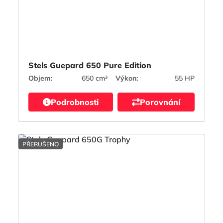
Stels Guepard 650 Pure Edition
Objem:
650 cm³
Výkon:
55 HP
Podrobnosti
Porovnání
PŘERUŠENO