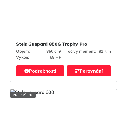
Stels Guepard 850G Trophy Pro
Objem:
850 cm³
Točivý moment:
81 Nm
Výkon:
68 HP
Podrobnosti
Porovnání
PŘERUŠENO