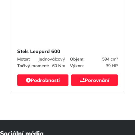
Stels Leopard 600
Motor:
Jednoválcový
Objem:
594 cm³
Točivý moment:
60 Nm
Výkon:
39 HP
Podrobnosti
Porovnání
Sociální média