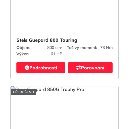
Stels Guepard 800 Touring
Objem:
800 cm³
Točivý moment:
73 Nm
Výkon:
61 HP
Podrobnosti
Porovnání
PŘERUŠENO