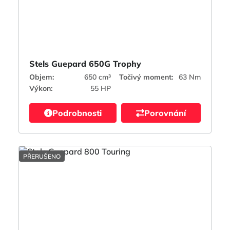
Stels Guepard 650G Trophy
Objem:
650 cm³
Točivý moment:
63 Nm
Výkon:
55 HP
Podrobnosti
Porovnání
PŘERUŠENO